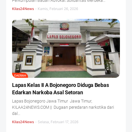
Perkumpulan Badan Advokat Solidaritas Merdeka…
Kilas24News
-
Kamis, Februari 26, 2026
DAERAH
Lapas Kelas II A Bojonegoro Diduga Bebas
Edarkan Narkoba Asal Setoran
Lapas Bojonegoro Jawa Timur Jawa Timur,
KILAA24NEWS.COM || Dugaan peredaran narkotika dari
dal…
Kilas24News
-
Selasa, Februari 17, 2026