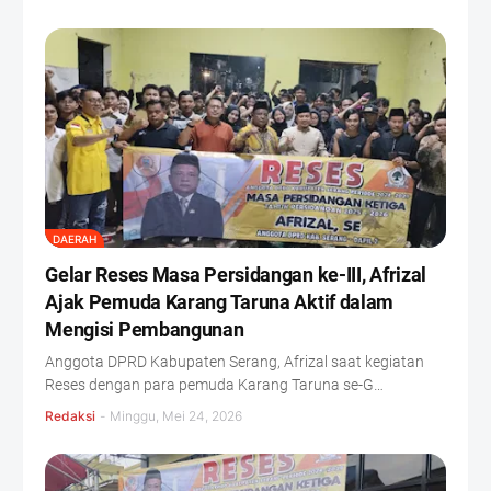
DAERAH
Gelar Reses Masa Persidangan ke-III, Afrizal
Ajak Pemuda Karang Taruna Aktif dalam
Mengisi Pembangunan
Anggota DPRD Kabupaten Serang, Afrizal saat kegiatan
Reses dengan para pemuda Karang Taruna se-G…
Redaksi
-
Minggu, Mei 24, 2026