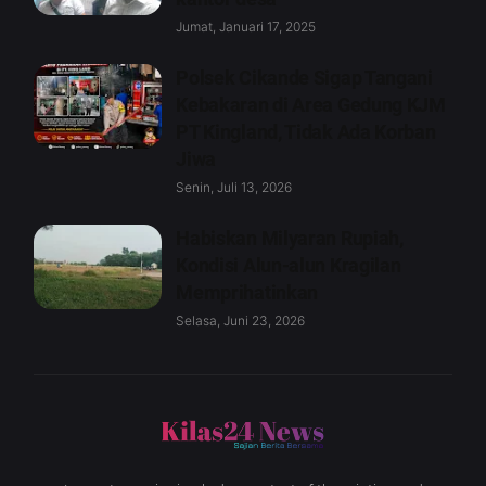
Jumat, Januari 17, 2025
Polsek Cikande Sigap Tangani
Kebakaran di Area Gedung KJM
PT Kingland, Tidak Ada Korban
Jiwa
Senin, Juli 13, 2026
Habiskan Milyaran Rupiah,
Kondisi Alun-alun Kragilan
Memprihatinkan
Selasa, Juni 23, 2026