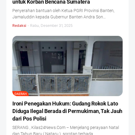
untuk Korban Bencana Sumatera
Penyerahan bantuan oleh Ketua PGRI Provinsi Banten,
Jamaluddin kepada Gubernur Banten Andra Son…
Redaksi
-
Rabu, Desember 31, 2025
DAERAH
Ironi Penegakan Hukum: Gudang Rokok Lato
Diduga Ilegal Berada di Permukiman, Tak Jauh
dari Pos Polisi
SERANG , Kilas24News.Com – Menjelang perayaan Natal
dan Tahun Baru ( Nataru ), sorotan terhada…