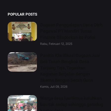
POPULAR POSTS
Dugaan Penggelapan Dana Oleh
Pegawai PT Mandiri Tunas
Finance Dilaporkan ke Polisi
Rabu, Februari 12, 2025
Panitia Klarifikasi Dugaan Jual
Beli Tanah Bengkok Desa
Tunjung Teja, Tegaskan
Kegiatan Berjalan dengan
Skema Bangun Serah Guna
Kamis, Juli 09, 2026
Warga desa luwilimus keluhkan
bau tak sedap sehingga gerudug
kantor desa