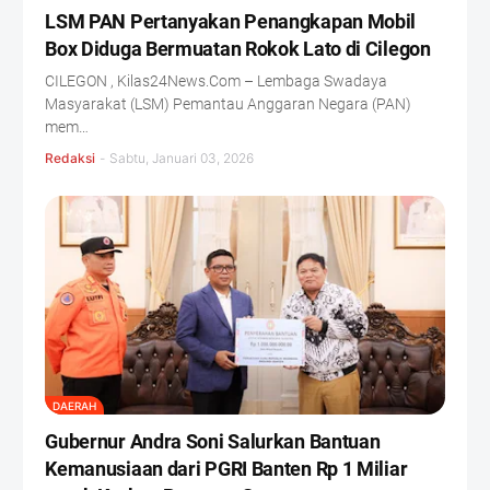
LSM PAN Pertanyakan Penangkapan Mobil
Box Diduga Bermuatan Rokok Lato di Cilegon
CILEGON , Kilas24News.Com – Lembaga Swadaya
Masyarakat (LSM) Pemantau Anggaran Negara (PAN)
mem…
Redaksi
-
Sabtu, Januari 03, 2026
DAERAH
Gubernur Andra Soni Salurkan Bantuan
Kemanusiaan dari PGRI Banten Rp 1 Miliar