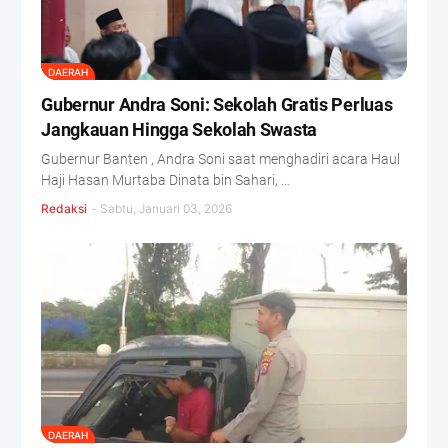
DAERAH
Gubernur Andra Soni: Sekolah Gratis Perluas
Jangkauan Hingga Sekolah Swasta
Gubernur Banten , Andra Soni saat menghadiri acara Haul
Haji Hasan Murtaba Dinata bin Sahari, …
Redaksi
-
Sabtu, Januari 03, 2026
DAERAH