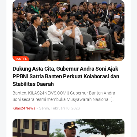
BANTEN
Dukung Asta Cita, Gubernur Andra Soni Ajak
PPBNI Satria Banten Perkuat Kolaborasi dan
Stabilitas Daerah
Banten, KILAS24NEWS.COM || Gubernur Banten Andra
Soni secara resmi membuka Musyawarah Nasional (…
Kilas24News
-
Senin, Februari 16, 2026