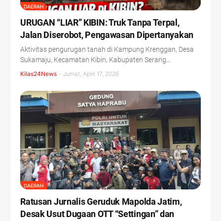
DAERAH
URUGAN “LIAR” KIBIN: Truk Tanpa Terpal,
Jalan Diserobot, Pengawasan Dipertanyakan
Aktivitas pengurugan tanah di Kampung Krenggan, Desa
Sukamaju, Kecamatan Kibin, Kabupaten Serang…
Kilas24News
-
Jumat, April 17, 2026
DAERAH
Ratusan Jurnalis Geruduk Mapolda Jatim,
Desak Usut Dugaan OTT “Settingan” dan