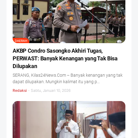
DAERAH
AKBP Condro Sasongko Akhiri Tugas,
PERWAST: Banyak Kenangan yang Tak Bisa
Dilupakan
SERANG, Kilas24News.Com – Banyak kenangan yang tak
dapat dilupakan. Mungkin kalimat itu yang p…
Redaksi
-
Sabtu, Januari 10, 2026