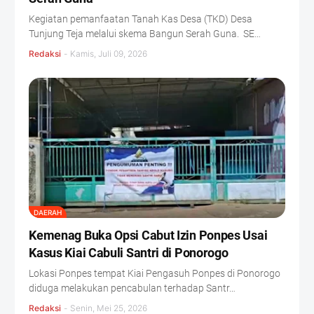
Kegiatan pemanfaatan Tanah Kas Desa (TKD) Desa
Tunjung Teja melalui skema Bangun Serah Guna. SE…
Redaksi
-
Kamis, Juli 09, 2026
DAERAH
Kemenag Buka Opsi Cabut Izin Ponpes Usai
Kasus Kiai Cabuli Santri di Ponorogo
Lokasi Ponpes tempat Kiai Pengasuh Ponpes di Ponorogo
diduga melakukan pencabulan terhadap Santr…
Redaksi
-
Senin, Mei 25, 2026