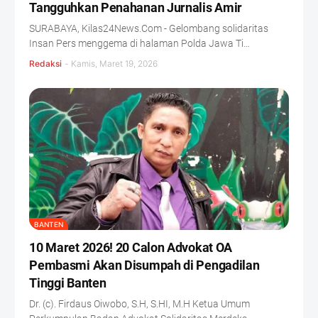
Tangguhkan Penahanan Jurnalis Amir
SURABAYA, Kilas24News.Com - Gelombang solidaritas
Insan Pers menggema di halaman Polda Jawa Ti…
Redaksi
-
Kamis, Maret 19, 2026
BANTEN
10 Maret 2026! 20 Calon Advokat OA
Pembasmi Akan Disumpah di Pengadilan
Tinggi Banten
Dr. (c). Firdaus Oiwobo, S.H, S.HI, M.H Ketua Umum