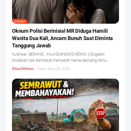
DAERAH
Oknum Polisi Berinisial MR Diduga Hamili
Wanita Dua Kali, Ancam Bunuh Saat Diminta
Tanggung Jawab
Ilustrasi SERANG , KILAS24NEWS.NEWS || Dugaan
tindakan tak bermoral menyeret nama seorang oknu…
Kilas24News
-
Rabu, April 29, 2026