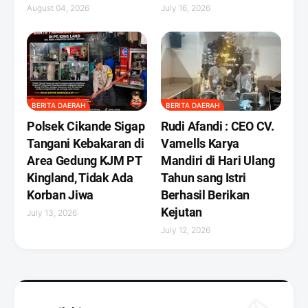
August 04, 2026
July 16, 2026
BERITA DAERAH
BERITA DAERAH
Polsek Cikande Sigap
Rudi Afandi : CEO CV.
Tangani Kebakaran di
Vamells Karya
Area Gedung KJM PT
Mandiri di Hari Ulang
Kingland, Tidak Ada
Tahun sang Istri
Korban Jiwa
Berhasil Berikan
Kejutan ‎
July 13, 2026
July 12, 2026