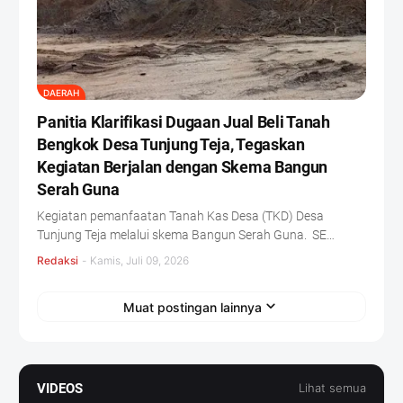
DAERAH
Panitia Klarifikasi Dugaan Jual Beli Tanah
Bengkok Desa Tunjung Teja, Tegaskan
Kegiatan Berjalan dengan Skema Bangun
Serah Guna
Kegiatan pemanfaatan Tanah Kas Desa (TKD) Desa
Tunjung Teja melalui skema Bangun Serah Guna. SE…
Redaksi
-
Kamis, Juli 09, 2026
Muat postingan lainnya
VIDEOS
Lihat semua