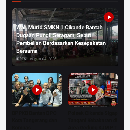
Wali Murid SMKN 1 Cikande Bantah
Dugaan Pungli Seragam, Sebut
Pembelian Berdasarkan Kesepakatan
Bersama
IRRES
-
August 04, 2026
BPPKB Banten DPC
Polsek Cikande Sigap
Kota Tangerang dan
Tangani Kebakaran di
Komnas
Area Gedung KJM PT