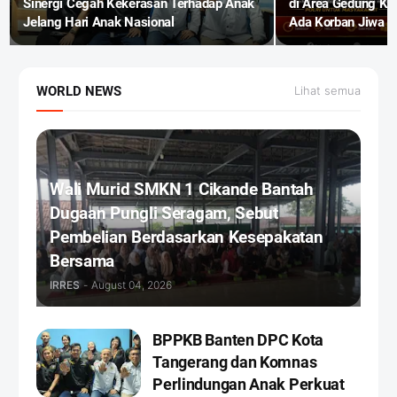
Sinergi Cegah Kekerasan Terhadap Anak
di Area Gedung KJ
Jelang Hari Anak Nasional
Ada Korban Jiwa
WORLD NEWS
Lihat semua
Wali Murid SMKN 1 Cikande Bantah
Dugaan Pungli Seragam, Sebut
Pembelian Berdasarkan Kesepakatan
Bersama
IRRES
-
August 04, 2026
BPPKB Banten DPC Kota
Tangerang dan Komnas
Perlindungan Anak Perkuat