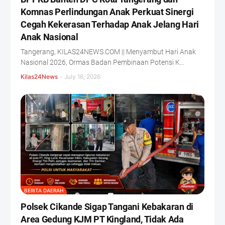
Komnas Perlindungan Anak Perkuat Sinergi
Cegah Kekerasan Terhadap Anak Jelang Hari
Anak Nasional
Tangerang, KILAS24NEWS.COM || Menyambut Hari Anak
Nasional 2026, Ormas Badan Pembinaan Potensi K…
Kilas24News
-
July 16, 2026
BERITA DAERAH
Polsek Cikande Sigap Tangani Kebakaran di
Area Gedung KJM PT Kingland, Tidak Ada