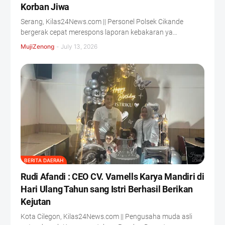
Korban Jiwa
Serang, Kilas24News.com || Personel Polsek Cikande
bergerak cepat merespons laporan kebakaran ya…
MujiZenong
-
July 13, 2026
BERITA DAERAH
Rudi Afandi : CEO CV. Vamells Karya Mandiri di
Hari Ulang Tahun sang Istri Berhasil Berikan
Kejutan ‎
‎Kota Cilegon, Kilas24News.com || Pengusaha muda asli