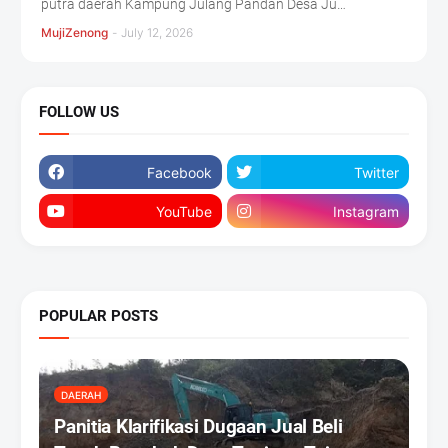
putra daerah Kampung Julang Pandan Desa Ju…
MujiZenong
-
July 12, 2026
FOLLOW US
Facebook
Twitter
YouTube
Instagram
POPULAR POSTS
DAERAH
Panitia Klarifikasi Dugaan Jual Beli