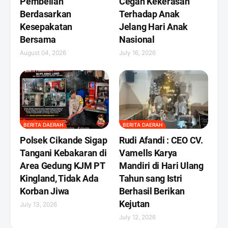
Pembelian
Cegah Kekerasan
Berdasarkan
Terhadap Anak
Kesepakatan
Jelang Hari Anak
Bersama
Nasional
August 04, 2026
July 16, 2026
BERITA DAERAH
BERITA DAERAH
Polsek Cikande Sigap
Rudi Afandi : CEO CV.
Tangani Kebakaran di
Vamells Karya
Area Gedung KJM PT
Mandiri di Hari Ulang
Kingland, Tidak Ada
Tahun sang Istri
Korban Jiwa
Berhasil Berikan
Kejutan ‎
July 13, 2026
July 12, 2026