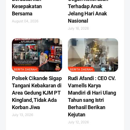
Kesepakatan
Terhadap Anak
Bersama
Jelang Hari Anak
Nasional
August 04, 2026
July 16, 2026
BERITA DAERAH
BERITA DAERAH
Polsek Cikande Sigap
Rudi Afandi : CEO CV.
Tangani Kebakaran di
Vamells Karya
Area Gedung KJM PT
Mandiri di Hari Ulang
Kingland, Tidak Ada
Tahun sang Istri
Korban Jiwa
Berhasil Berikan
Kejutan ‎
July 13, 2026
July 12, 2026