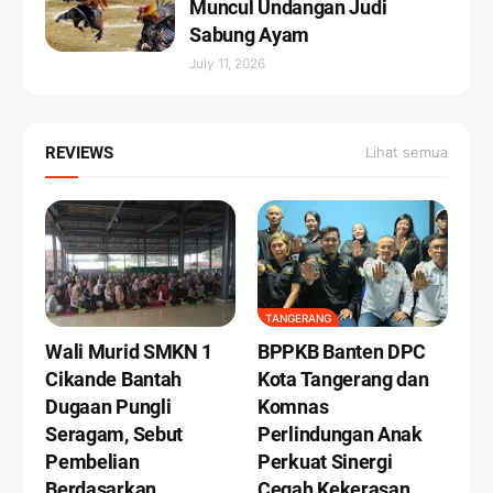
Muncul Undangan Judi
Sabung Ayam
July 11, 2026
REVIEWS
Lihat semua
TANGERANG
Wali Murid SMKN 1
BPPKB Banten DPC
Cikande Bantah
Kota Tangerang dan
Dugaan Pungli
Komnas
Seragam, Sebut
Perlindungan Anak
Pembelian
Perkuat Sinergi
Berdasarkan
Cegah Kekerasan