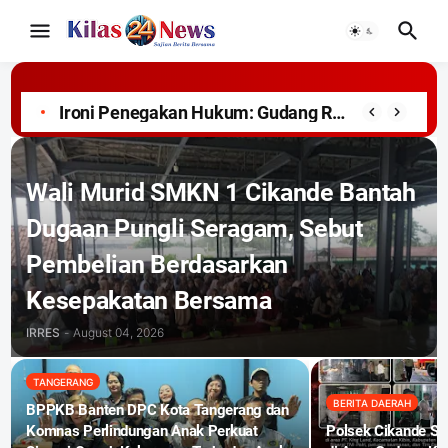
Ironi Penegakan Hukum: Gudang Rokok Lato Diduga Ilegal Berada di Permukiman, Tak Jauh dari Pos Polisi
Wali Murid SMKN 1 Cikande Bantah
Dugaan Pungli Seragam, Sebut
Pembelian Berdasarkan
Kesepakatan Bersama
IRRES
-
August 04, 2026
TANGERANG
BERITA DAERAH
BPPKB Banten DPC Kota Tangerang dan
Komnas Perlindungan Anak Perkuat
Polsek Cikande Si