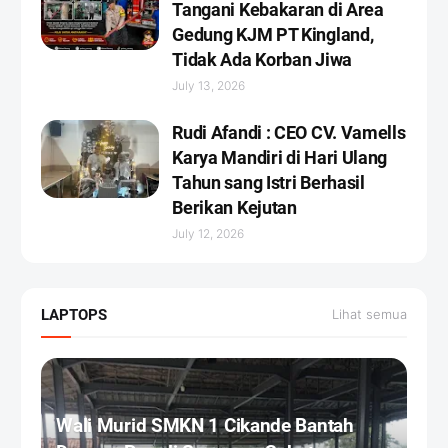
Tangani Kebakaran di Area
Gedung KJM PT Kingland,
Tidak Ada Korban Jiwa
July 13, 2026
Rudi Afandi : CEO CV. Vamells
Karya Mandiri di Hari Ulang
Tahun sang Istri Berhasil
Berikan Kejutan ‎
July 12, 2026
LAPTOPS
Lihat semua
Wali Murid SMKN 1 Cikande Bantah