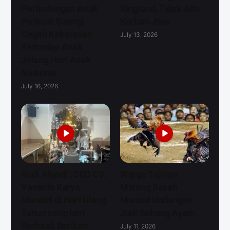
Perlindungan Anak
Kingland, Tidak Ada
Perkuat Sinergi
Korban Jiwa
Cegah Kekerasan
July 13, 2026
Terhadap Anak
Jelang Hari Anak
Nasional
July 16, 2026
Rudi Afandi : CEO CV.
Warga Tajinan
Vamells Karya
Malang Resah
Mandiri di Hari Ulang
Muncul Undangan
Tahun sang Istri
Judi Sabung Ayam
Berhasil Berikan
July 11, 2026