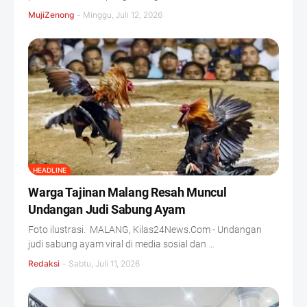
MujiZenong
-
Minggu, Juli 12, 2026
HEADLINE
Warga Tajinan Malang Resah Muncul
Undangan Judi Sabung Ayam
Foto ilustrasi. MALANG, Kilas24News.Com - Undangan
judi sabung ayam viral di media sosial dan …
Redaksi
-
Sabtu, Juli 11, 2026