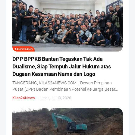
TANGERANG
DPP BPPKB Banten Tegaskan Tak Ada
Dualisme, Siap Tempuh Jalur Hukum atas
Dugaan Kesamaan Nama dan Logo
TANGERANG, KILAS24NEWS.COM || Dewan Pimpinan
Pusat (DPP) Badan Pembinaan Potensi Keluarga Besar…
Kilas24News
-
Jumat, Juli 10, 2026