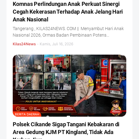
Komnas Perlindungan Anak Perkuat Sinergi
Cegah Kekerasan Terhadap Anak Jelang Hari
Anak Nasional
Tangerang , KILAS24NEWS. COM || Menyambut Hari Anak
Nasional 2026, Ormas Badan Pembinaan Potens…
Kilas24News
-
Kamis, Juli 16, 2026
BERITA DAERAH
Polsek Cikande Sigap Tangani Kebakaran di
Area Gedung KJM PT Kingland, Tidak Ada