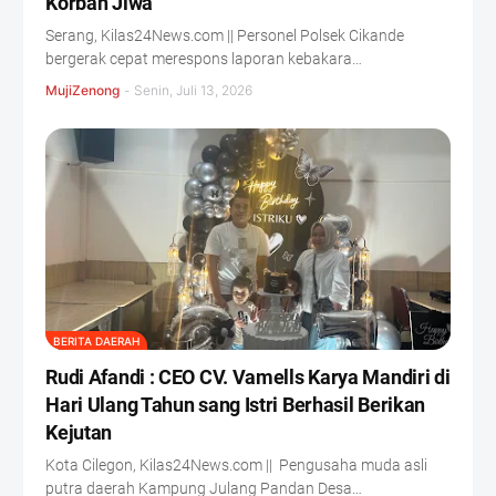
Korban Jiwa
Serang, Kilas24News.com || Personel Polsek Cikande
bergerak cepat merespons laporan kebakara…
MujiZenong
-
Senin, Juli 13, 2026
BERITA DAERAH
Rudi Afandi : CEO CV. Vamells Karya Mandiri di
Hari Ulang Tahun sang Istri Berhasil Berikan
Kejutan ‎
‎Kota Cilegon, Kilas24News.com || Pengusaha muda asli
putra daerah Kampung Julang Pandan Desa…