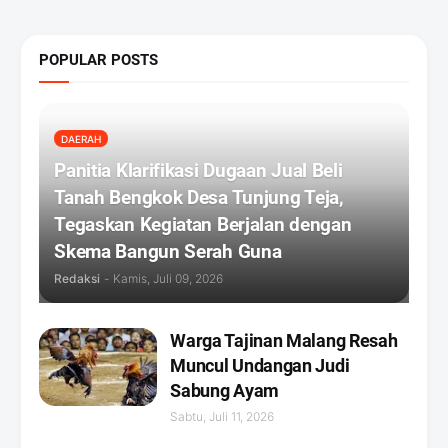
POPULAR POSTS
DAERAH
Panitia Klarifikasi Dugaan Jual Beli
Tanah Bengkok Desa Tunjung Teja,
Tegaskan Kegiatan Berjalan dengan
Skema Bangun Serah Guna
Redaksi
-
Kamis, Juli 09, 2026
Warga Tajinan Malang Resah
Muncul Undangan Judi
Sabung Ayam
Sabtu, Juli 11, 2026