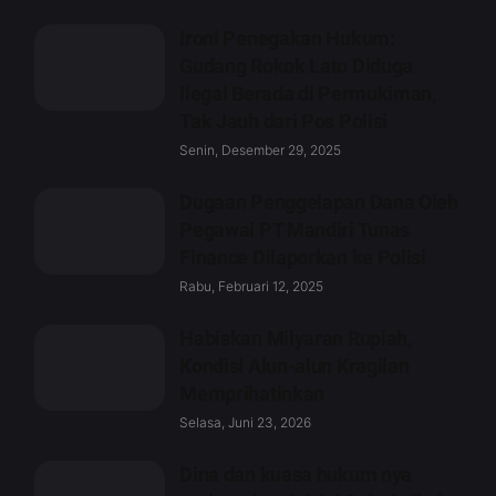
Ironi Penegakan Hukum:
Gudang Rokok Lato Diduga
Ilegal Berada di Permukiman,
Tak Jauh dari Pos Polisi
Senin, Desember 29, 2025
Dugaan Penggelapan Dana Oleh
Pegawai PT Mandiri Tunas
Finance Dilaporkan ke Polisi
Rabu, Februari 12, 2025
Habiskan Milyaran Rupiah,
Kondisi Alun-alun Kragilan
Memprihatinkan
Selasa, Juni 23, 2026
Dina dan kuasa hukum nya