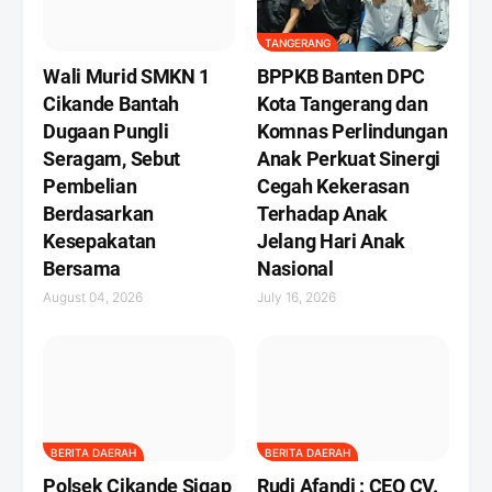
TANGERANG
Wali Murid SMKN 1
BPPKB Banten DPC
Cikande Bantah
Kota Tangerang dan
Dugaan Pungli
Komnas Perlindungan
Seragam, Sebut
Anak Perkuat Sinergi
Pembelian
Cegah Kekerasan
Berdasarkan
Terhadap Anak
Kesepakatan
Jelang Hari Anak
Bersama
Nasional
August 04, 2026
July 16, 2026
BERITA DAERAH
BERITA DAERAH
Polsek Cikande Sigap
Rudi Afandi : CEO CV.