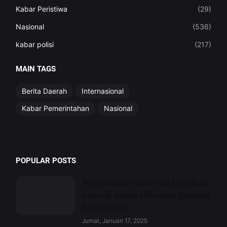
Kabar Peristiwa
(29)
Nasional
(536)
kabar polisi
(217)
MAIN TAGS
Berita Daerah
Internasional
Kabar Pemerintahan
Nasional
POPULAR POSTS
Warga desa luwilimus keluhkan
bau tak sedap sehingga gerudug
kantor desa
Jumat, Januari 17, 2025