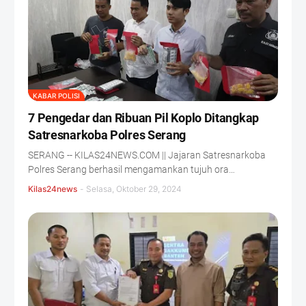
KABAR POLISI
7 Pengedar dan Ribuan Pil Koplo Ditangkap
Satresnarkoba Polres Serang
SERANG -- KILAS24NEWS.COM || Jajaran Satresnarkoba
Polres Serang berhasil mengamankan tujuh ora…
Kilas24news
-
Selasa, Oktober 29, 2024