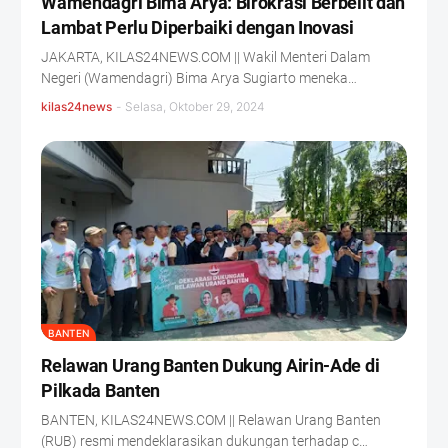
Wamendagri Bima Arya: Birokrasi Berbelit dan
Lambat Perlu Diperbaiki dengan Inovasi
JAKARTA, KILAS24NEWS.COM || Wakil Menteri Dalam
Negeri (Wamendagri) Bima Arya Sugiarto meneka…
kilas24news
-
Selasa, Oktober 29, 2024
BANTEN
Relawan Urang Banten Dukung Airin-Ade di
Pilkada Banten
BANTEN, KILAS24NEWS.COM || Relawan Urang Banten
(RUB) resmi mendeklarasikan dukungan terhadap c…