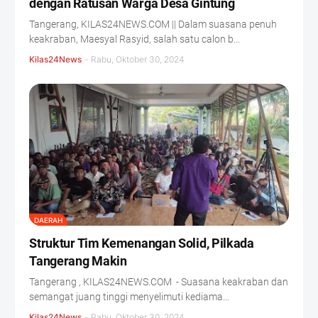
dengan Ratusan Warga Desa Gintung
Tangerang, KILAS24NEWS.COM || Dalam suasana penuh
keakraban, Maesyal Rasyid, salah satu calon b…
Kilas24News
-
Rabu, Oktober 30, 2024
DAERAH
Struktur Tim Kemenangan Solid, Pilkada
Tangerang Makin
Tangerang , KILAS24NEWS.COM - Suasana keakraban dan
semangat juang tinggi menyelimuti kediama…
Kilas24News
-
Rabu, Oktober 30, 2024