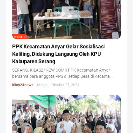
BANTEN
PPK Kecamatan Anyar Gelar Sosialisasi
Keliling, Didukung Langsung Oleh KPU
Kabupaten Serang
SERANG, KILAS24NEW.COM || PPK Kecamatan Anyar
bersama para anggota PPS di setiap Desa di Kecama…
kilas24news
-
Minggu, Oktober 27, 2024