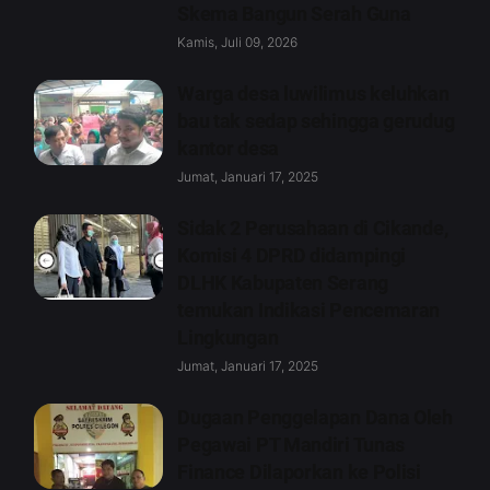
Skema Bangun Serah Guna
Kamis, Juli 09, 2026
Warga desa luwilimus keluhkan
bau tak sedap sehingga gerudug
kantor desa
Jumat, Januari 17, 2025
Sidak 2 Perusahaan di Cikande,
Komisi 4 DPRD didampingi
DLHK Kabupaten Serang
temukan Indikasi Pencemaran
Lingkungan
Jumat, Januari 17, 2025
Dugaan Penggelapan Dana Oleh
Pegawai PT Mandiri Tunas
Finance Dilaporkan ke Polisi