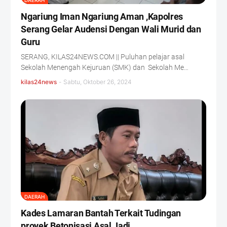
DAERAH
Ngariung Iman Ngariung Aman ,Kapolres
Serang Gelar Audensi Dengan Wali Murid dan
Guru
SERANG, KILAS24NEWS.COM || Puluhan pelajar asal
Sekolah Menengah Kejuruan (SMK) dan Sekolah Me…
kilas24news
-
Sabtu, Oktober 26, 2024
DAERAH
Kades Lamaran Bantah Terkait Tudingan
proyek Betonisasi Asal Jadi