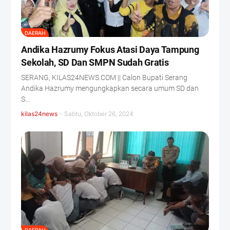
DAERAH
Andika Hazrumy Fokus Atasi Daya Tampung
Sekolah, SD Dan SMPN Sudah Gratis
SERANG, KILAS24NEWS.COM || Calon Bupati Serang
Andika Hazrumy mengungkapkan secara umum SD dan
S…
kilas24news
-
Sabtu, Oktober 26, 2024