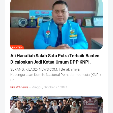
BANTEN
Ali Hanafiah Salah Satu Putra Terbaik Banten
Dicalonkan Jadi Ketua Umum DPP KNPI,
SERANG, KILAS24NEWS.COM, || Berakhirnya
Kepengurusan Komite Nasional Pemuda Indonesia (KNPI)
Pe…
kilas24news
-
Minggu, Oktober 27, 2024