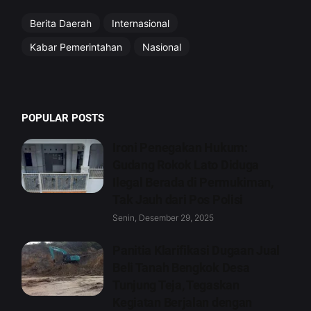
Berita Daerah
Internasional
Kabar Pemerintahan
Nasional
POPULAR POSTS
Ironi Penegakan Hukum:
Gudang Rokok Lato Diduga
Ilegal Berada di Permukiman,
Tak Jauh dari Pos Polisi
Senin, Desember 29, 2025
Panitia Klarifikasi Dugaan Jual
Beli Tanah Bengkok Desa
Tunjung Teja, Tegaskan
Kegiatan Berjalan dengan