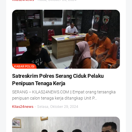
KABAR POLISI
Satreskrim Polres Serang Ciduk Pelaku
Penipuan Tenaga Kerja
SERANG -- KILAS24NEWS.COM || Empat orang tersangka
penipuan calon tenaga kerja ditangkap Unit P…
Kilas24news
-
Selasa, Oktober 29, 2024