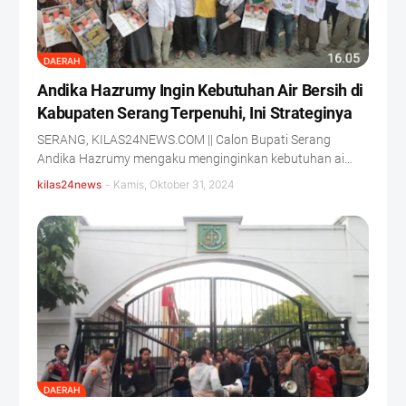
DAERAH
Andika Hazrumy Ingin Kebutuhan Air Bersih di
Kabupaten Serang Terpenuhi, Ini Strateginya
SERANG, KILAS24NEWS.COM || Calon Bupati Serang
Andika Hazrumy mengaku menginginkan kebutuhan ai…
kilas24news
-
Kamis, Oktober 31, 2024
DAERAH