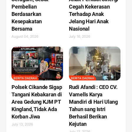
Pembelian
Cegah Kekerasan
Berdasarkan
Terhadap Anak
Kesepakatan
Jelang Hari Anak
Bersama
Nasional
August 04, 2026
July 16, 2026
BERITA DAERAH
BERITA DAERAH
Polsek Cikande Sigap
Rudi Afandi : CEO CV.
Tangani Kebakaran di
Vamells Karya
Area Gedung KJM PT
Mandiri di Hari Ulang
Kingland, Tidak Ada
Tahun sang Istri
Korban Jiwa
Berhasil Berikan
Kejutan ‎
July 13, 2026
July 12, 2026