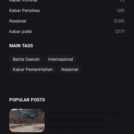
Kabar Peristiwa
(29)
Nasional
(536)
kabar polisi
(217)
MAIN TAGS
Berita Daerah
Internasional
Kabar Pemerintahan
Nasional
POPULAR POSTS
Panitia Klarifikasi Dugaan Jual
Beli Tanah Bengkok Desa
Tunjung Teja, Tegaskan