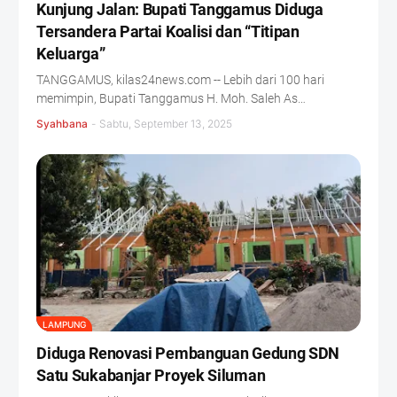
Kunjung Jalan: Bupati Tanggamus Diduga
Tersandera Partai Koalisi dan “Titipan
Keluarga”
TANGGAMUS, kilas24news.com -- Lebih dari 100 hari
memimpin, Bupati Tanggamus H. Moh. Saleh As…
Syahbana
-
Sabtu, September 13, 2025
LAMPUNG
Diduga Renovasi Pembanguan Gedung SDN
Satu Sukabanjar Proyek Siluman