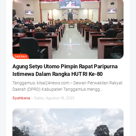
DAERAH
Agung Setyo Utomo Pimpin Rapat Paripurna
Istimewa Dalam Rangka HUT RI Ke-80
Tanggamus, kilsa24news.com -- Dewan Perwakilan Rakyat
Daerah (DPRD) Kabupaten Tanggamus mengg…
Syahbana
-
Sabtu, Agustus 16, 2025