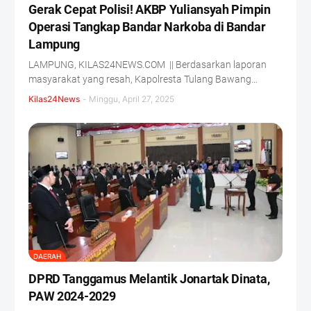
Gerak Cepat Polisi! AKBP Yuliansyah Pimpin
Operasi Tangkap Bandar Narkoba di Bandar
Lampung
LAMPUNG, KILAS24NEWS.COM || Berdasarkan laporan
masyarakat yang resah, Kapolresta Tulang Bawang…
Kilas24News
-
Minggu, April 27, 2025
DAERAH
DPRD Tanggamus Melantik Jonartak Dinata,
PAW 2024-2029