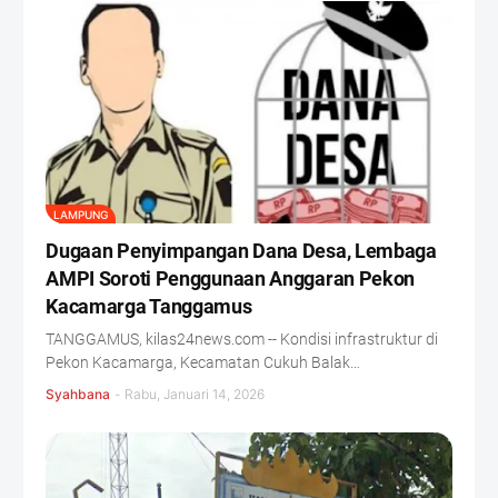
LAMPUNG
Dugaan Penyimpangan Dana Desa, Lembaga
AMPI Soroti Penggunaan Anggaran Pekon
Kacamarga Tanggamus
TANGGAMUS, kilas24news.com -- Kondisi infrastruktur di
Pekon Kacamarga, Kecamatan Cukuh Balak…
Syahbana
-
Rabu, Januari 14, 2026