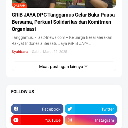
DAERAH
GRIB JAYA DPC Tanggamus Gelar Buka Puasa
Bersama, Perkuat Solidaritas dan Komitmen
Organisasi
Tanggamus, kilas24news.com -- Keluarga Besar Gerakan
Rakyat Indonesia Bersatu Jaya (GRIB JAYA…
Syahbana
-
Sabtu, Maret 22, 2025
Muat postingan lainnya
FOLLOW US
Facebook
Twitter
YouTube
Instagram