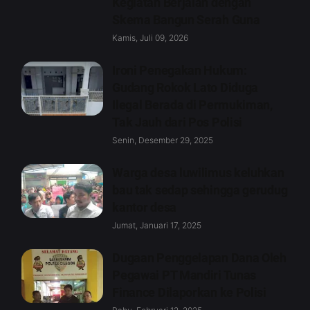
Kegiatan Berjalan dengan
Skema Bangun Serah Guna
Kamis, Juli 09, 2026
Ironi Penegakan Hukum:
Gudang Rokok Lato Diduga
Ilegal Berada di Permukiman,
Tak Jauh dari Pos Polisi
Senin, Desember 29, 2025
Warga desa luwilimus keluhkan
bau tak sedap sehingga gerudug
kantor desa
Jumat, Januari 17, 2025
Dugaan Penggelapan Dana Oleh
Pegawai PT Mandiri Tunas
Finance Dilaporkan ke Polisi