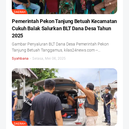
DAERAH
Pemerintah Pekon Tanjung Betuah Kecamatan
Cukuh Balak Salurkan BLT Dana Desa Tahun
2025
Gambar Penyaluran BLT Dana Desa Pemerintah Pekon
Tanjung Betuah Tanggamus, kilas24news.com --…
Syahbana
-
Selasa, Mei 06, 2025
DAERAH