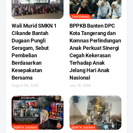
TANGERANG
Wali Murid SMKN 1
BPPKB Banten DPC
Cikande Bantah
Kota Tangerang dan
Dugaan Pungli
Komnas Perlindungan
Seragam, Sebut
Anak Perkuat Sinergi
Pembelian
Cegah Kekerasan
Berdasarkan
Terhadap Anak
Kesepakatan
Jelang Hari Anak
Bersama
Nasional
August 04, 2026
July 16, 2026
BERITA DAERAH
BERITA DAERAH