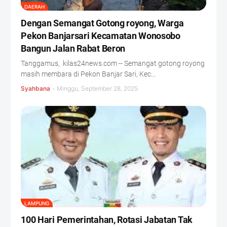
DAERAH
Dengan Semangat Gotong royong, Warga
Pekon Banjarsari Kecamatan Wonosobo
Bangun Jalan Rabat Beron
Tanggamus, kilas24news.com -- Semangat gotong royong
masih membara di Pekon Banjar Sari, Kec…
Syahbana
-
Minggu, September 28, 2025
LAMPUNG
100 Hari Pemerintahan, Rotasi Jabatan Tak