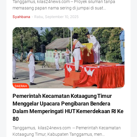
Tanggamus, kilas24news.com -- Proyek siluman tanpa
memasang papan nama sering di jumpai di suat…
Syahbana
-
Rabu, September 10, 2025
DAERAH
Pemerintah Kecamatan Kotaagung Timur
Menggelar Upacara Pengibaran Bendera
Dalam Memperingati HUT Kemerdekaan RI Ke
80
Tanggamus, kilas24news.com -- Pemerintah Kecamatan
Kotaagung Timur, Kabupaten Tanggamus, men…