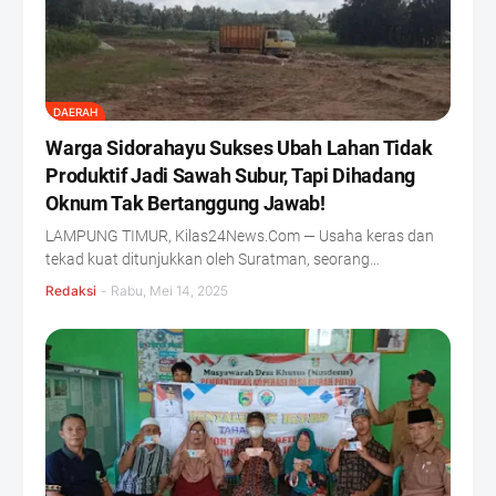
DAERAH
Warga Sidorahayu Sukses Ubah Lahan Tidak
Produktif Jadi Sawah Subur, Tapi Dihadang
Oknum Tak Bertanggung Jawab!
LAMPUNG TIMUR, Kilas24News.Com — Usaha keras dan
tekad kuat ditunjukkan oleh Suratman, seorang…
Redaksi
-
Rabu, Mei 14, 2025