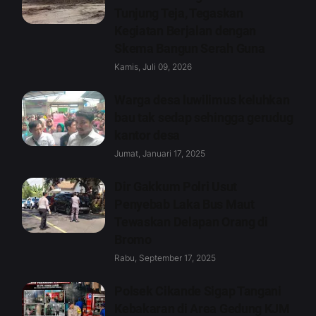
Tunjung Teja, Tegaskan
Kegiatan Berjalan dengan
Skema Bangun Serah Guna
Kamis, Juli 09, 2026
Warga desa luwilimus keluhkan
bau tak sedap sehingga gerudug
kantor desa
Jumat, Januari 17, 2025
Dir Gakkum Polri Usut
Penyebab Laka Bus Maut
Tewaskan Delapan Orang di
Bromo
Rabu, September 17, 2025
Polsek Cikande Sigap Tangani
Kebakaran di Area Gedung KJM