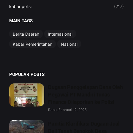
kabar polisi
(217)
MAIN TAGS
Berita Daerah
Internasional
Kabar Pemerintahan
Nasional
POPULAR POSTS
Dugaan Penggelapan Dana Oleh
Pegawai PT Mandiri Tunas
Finance Dilaporkan ke Polisi
Rabu, Februari 12, 2025
Panitia Klarifikasi Dugaan Jual
Beli Tanah Bengkok Desa