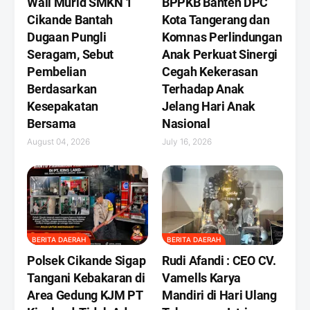
Wali Murid SMKN 1
BPPKB Banten DPC
Cikande Bantah
Kota Tangerang dan
Dugaan Pungli
Komnas Perlindungan
Seragam, Sebut
Anak Perkuat Sinergi
Pembelian
Cegah Kekerasan
Berdasarkan
Terhadap Anak
Kesepakatan
Jelang Hari Anak
Bersama
Nasional
August 04, 2026
July 16, 2026
BERITA DAERAH
BERITA DAERAH
Polsek Cikande Sigap
Rudi Afandi : CEO CV.
Tangani Kebakaran di
Vamells Karya
Area Gedung KJM PT
Mandiri di Hari Ulang