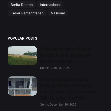
Berita Daerah
Internasional
Kabar Pemerintahan
Nasional
POPULAR POSTS
Habiskan Milyaran Rupiah,
Kondisi Alun-alun Kragilan
Memprihatinkan
Selasa, Juni 23, 2026
Ironi Penegakan Hukum:
Gudang Rokok Lato Diduga
Ilegal Berada di Permukiman,
Tak Jauh dari Pos Polisi
Senin, Desember 29, 2025