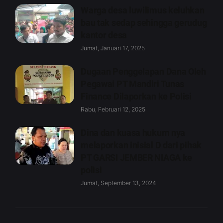
Warga desa luwilimus keluhkan
bau tak sedap sehingga gerudug
kantor desa
Jumat, Januari 17, 2025
Dugaan Penggelapan Dana Oleh
Pegawai PT Mandiri Tunas
Finance Dilaporkan ke Polisi
Rabu, Februari 12, 2025
Dina dan kuasa hukum nya
melaporkan inisial D dari pihak
PT GARSI JEMBER NIAGA ke
polisi
Jumat, September 13, 2024