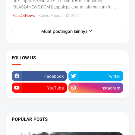
Dok.Lapak Peleburan Alumunium Foil Tangerang,
KILAS24NEWS.COM || Lapak peleburan alumunium foil…
Kilas24News
-
Kamis, Februari 13, 2025
Muat postingan lainnya
FOLLOW US
Facebook
Twitter
YouTube
Instagram
POPULAR POSTS