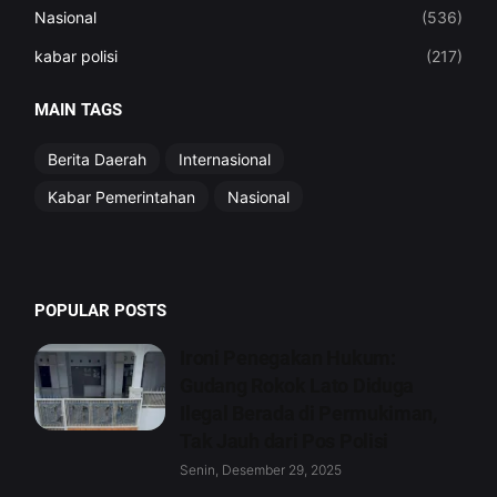
Nasional
(536)
kabar polisi
(217)
MAIN TAGS
Berita Daerah
Internasional
Kabar Pemerintahan
Nasional
POPULAR POSTS
Ironi Penegakan Hukum:
Gudang Rokok Lato Diduga
Ilegal Berada di Permukiman,
Tak Jauh dari Pos Polisi
Senin, Desember 29, 2025