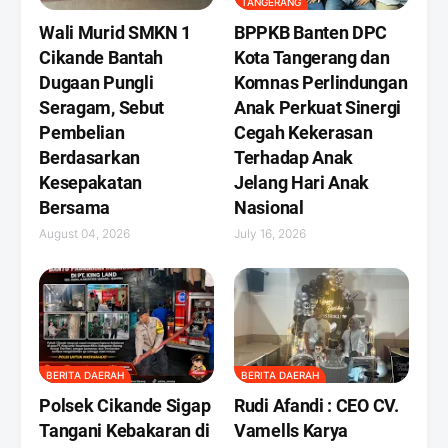
TANGERANG
Wali Murid SMKN 1
BPPKB Banten DPC
Cikande Bantah
Kota Tangerang dan
Dugaan Pungli
Komnas Perlindungan
Seragam, Sebut
Anak Perkuat Sinergi
Pembelian
Cegah Kekerasan
Berdasarkan
Terhadap Anak
Kesepakatan
Jelang Hari Anak
Bersama
Nasional
August 04, 2026
July 16, 2026
BERITA DAERAH
BERITA DAERAH
Polsek Cikande Sigap
Rudi Afandi : CEO CV.
Tangani Kebakaran di
Vamells Karya