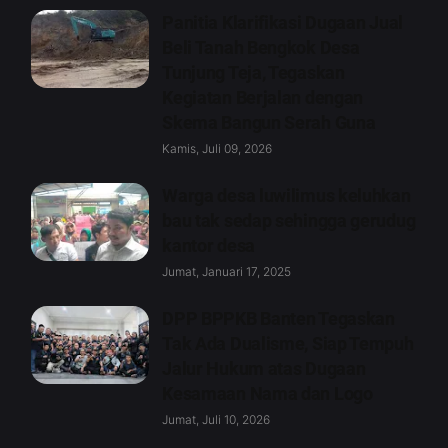
Panitia Klarifikasi Dugaan Jual
Beli Tanah Bengkok Desa
Tunjung Teja, Tegaskan
Kegiatan Berjalan dengan
Skema Bangun Serah Guna
Kamis, Juli 09, 2026
Warga desa luwilimus keluhkan
bau tak sedap sehingga gerudug
kantor desa
Jumat, Januari 17, 2025
DPP BPPKB Banten Tegaskan
Tak Ada Dualisme, Siap Tempuh
Jalur Hukum atas Dugaan
Kesamaan Nama dan Logo
Jumat, Juli 10, 2026