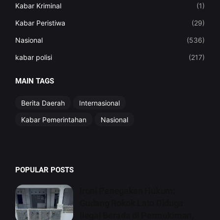
Kabar Kriminal
(1)
Kabar Peristiwa
(29)
Nasional
(536)
kabar polisi
(217)
MAIN TAGS
Berita Daerah
Internasional
Kabar Pemerintahan
Nasional
POPULAR POSTS
Ironi Penegakan Hukum:
Gudang Rokok Lato Diduga
Ilegal Berada di Permukiman,