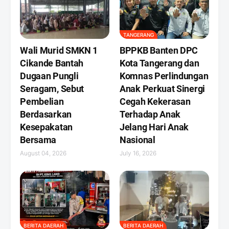
TANGERANG
Wali Murid SMKN 1
BPPKB Banten DPC
Cikande Bantah
Kota Tangerang dan
Dugaan Pungli
Komnas Perlindungan
Seragam, Sebut
Anak Perkuat Sinergi
Pembelian
Cegah Kekerasan
Berdasarkan
Terhadap Anak
Kesepakatan
Jelang Hari Anak
Bersama
Nasional
August 04, 2026
July 16, 2026
BERITA DAERAH
BERITA DAERAH