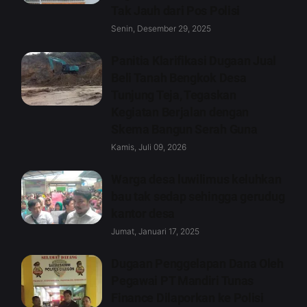
Tak Jauh dari Pos Polisi
Senin, Desember 29, 2025
Panitia Klarifikasi Dugaan Jual
Beli Tanah Bengkok Desa
Tunjung Teja, Tegaskan
Kegiatan Berjalan dengan
Skema Bangun Serah Guna
Kamis, Juli 09, 2026
Warga desa luwilimus keluhkan
bau tak sedap sehingga gerudug
kantor desa
Jumat, Januari 17, 2025
Dugaan Penggelapan Dana Oleh
Pegawai PT Mandiri Tunas
Finance Dilaporkan ke Polisi