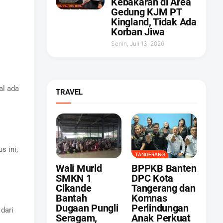
Kebakaran di Area
Gedung KJM PT
Kingland, Tidak Ada
Korban Jiwa
Senin, Juli 13, 2026
al ada
TRAVEL
s ini,
TANGERANG
Wali Murid
BPPKB Banten
SMKN 1
DPC Kota
Cikande
Tangerang dan
Bantah
Komnas
Dugaan Pungli
Perlindungan
dari
Seragam,
Anak Perkuat