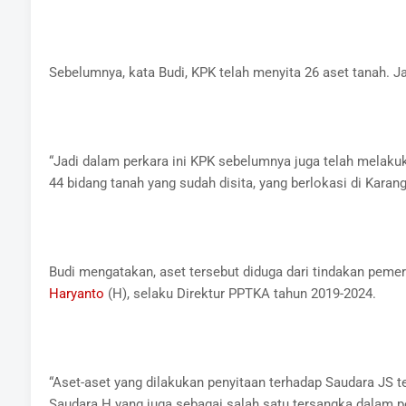
Sebelumnya, kata Budi, KPK telah menyita 26 aset tanah. Jad
“Jadi dalam perkara ini KPK sebelumnya juga telah melakuk
44 bidang tanah yang sudah disita, yang berlokasi di Karanga
Budi mengatakan, aset tersebut diduga dari tindakan pemeras
Haryanto
(H), selaku Direktur PPTKA tahun 2019-2024.
“Aset-aset yang dilakukan penyitaan terhadap Saudara JS te
Saudara H yang juga sebagai salah satu tersangka dalam per