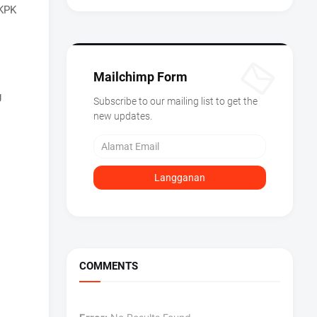
 KPK
Mailchimp Form
g
Subscribe to our mailing list to get the
new updates.
COMMENTS