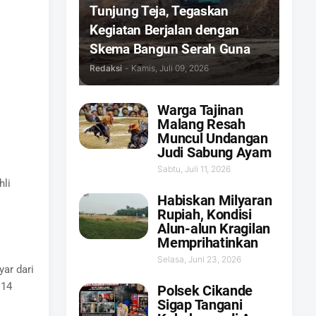
Tunjung Teja, Tegaskan
Kegiatan Berjalan dengan
Skema Bangun Serah Guna
Redaksi
-
Kamis, Juli 09, 2026
Warga Tajinan
Malang Resah
Muncul Undangan
Judi Sabung Ayam
Sabtu, Juli 11, 2026
hli
Habiskan Milyaran
Rupiah, Kondisi
Alun-alun Kragilan
Memprihatinkan
Selasa, Juni 23, 2026
ar dari
 14
Polsek Cikande
Sigap Tangani