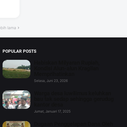
ebih lama
POPULAR POSTS
Habiskan Milyaran Rupiah,
Kondisi Alun-alun Kragilan
Memprihatinkan
Selasa, Juni 23, 2026
Warga desa luwilimus keluhkan
bau tak sedap sehingga gerudug
kantor desa
Jumat, Januari 17, 2025
Dugaan Penggelapan Dana Oleh