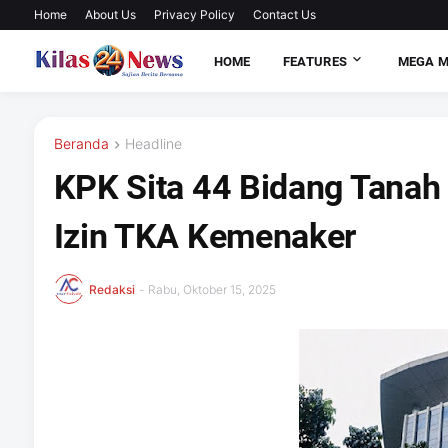
Home
About Us
Privacy Policy
Contact Us
HOME
FEATURES
MEGA 
Beranda
Headline
KPK Sita 44 Bidang Tanah
Izin TKA Kemenaker
Redaksi
-
Rabu, Oktober 15, 2025