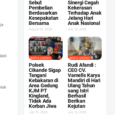
Sebut
Sinergi Cegah
Pembelian
Kekerasan
Berdasarkan
Terhadap Anak
Kesepakatan
Jelang Hari
Bersama
Anak Nasional
ja
August 04, 2026
July 16, 2026
beli
BERITA DAERAH
BERITA DAERAH
Polsek
Rudi Afandi :
Cikande Sigap
CEO CV.
Tangani
Vamells Karya
Kebakaran di
Mandiri di Hari
Area Gedung
Ulang Tahun
mlah
KJM PT
sang Istri
Kingland,
Berhasil
Tidak Ada
Berikan
Korban Jiwa
Kejutan ‎
July 13, 2026
July 12, 2026