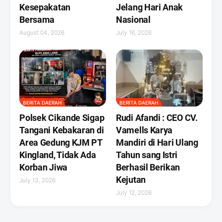
Kesepakatan
Jelang Hari Anak
Bersama
Nasional
August 04, 2026
July 16, 2026
BERITA DAERAH
BERITA DAERAH
Polsek Cikande Sigap
Rudi Afandi : CEO CV.
Tangani Kebakaran di
Vamells Karya
Area Gedung KJM PT
Mandiri di Hari Ulang
Kingland, Tidak Ada
Tahun sang Istri
Korban Jiwa
Berhasil Berikan
Kejutan ‎
July 13, 2026
July 12, 2026