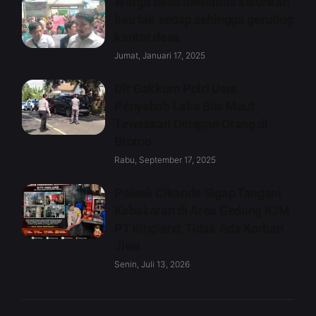
Warga desa luwilimus keluhkan
bau tak sedap sehingga gerudug
kantor desa
Jumat, Januari 17, 2025
Dir Gakkum Polri Usut
Penyebab Laka Bus Maut
Tewaskan Delapan Orang di
Bromo
Rabu, September 17, 2025
Polsek Cikande Sigap Tangani
Kebakaran di Area Gedung KJM
PT Kingland, Tidak Ada Korban
Jiwa
Senin, Juli 13, 2026