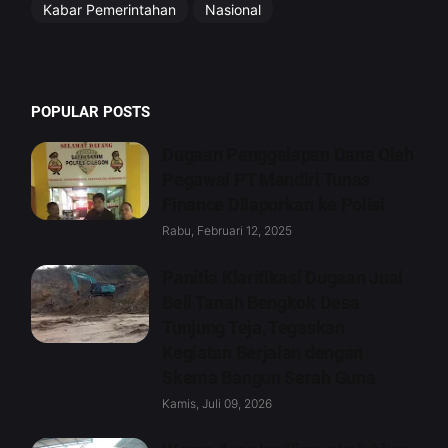
Kabar Pemerintahan
Nasional
POPULAR POSTS
Dugaan Penggelapan Dana Oleh
Pegawai PT Mandiri Tunas
Finance Dilaporkan ke Polisi
Rabu, Februari 12, 2025
Panitia Klarifikasi Dugaan Jual
Beli Tanah Bengkok Desa
Tunjung Teja, Tegaskan
Kegiatan Berjalan dengan
Skema Bangun Serah Guna
Kamis, Juli 09, 2026