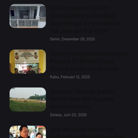
Ironi Penegakan Hukum:
Gudang Rokok Lato Diduga
Ilegal Berada di Permukiman,
Tak Jauh dari Pos Polisi
Senin, Desember 29, 2025
Dugaan Penggelapan Dana Oleh
Pegawai PT Mandiri Tunas
Finance Dilaporkan ke Polisi
Rabu, Februari 12, 2025
Habiskan Milyaran Rupiah,
Kondisi Alun-alun Kragilan
Memprihatinkan
Selasa, Juni 23, 2026
Dina dan kuasa hukum nya
melaporkan inisial D dari pihak