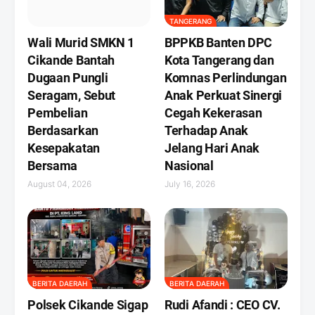
TANGERANG
Wali Murid SMKN 1
BPPKB Banten DPC
Cikande Bantah
Kota Tangerang dan
Dugaan Pungli
Komnas Perlindungan
Seragam, Sebut
Anak Perkuat Sinergi
Pembelian
Cegah Kekerasan
Berdasarkan
Terhadap Anak
Kesepakatan
Jelang Hari Anak
Bersama
Nasional
August 04, 2026
July 16, 2026
BERITA DAERAH
BERITA DAERAH
Polsek Cikande Sigap
Rudi Afandi : CEO CV.