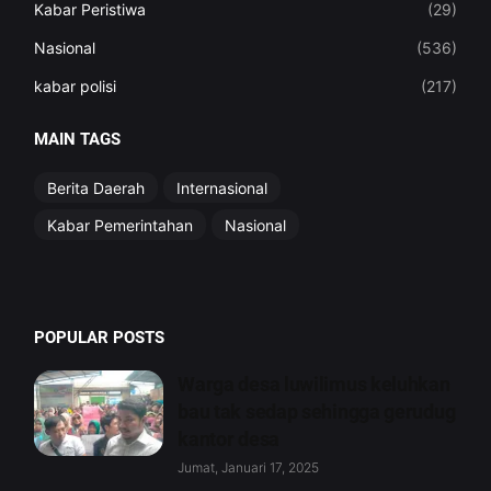
Kabar Peristiwa
(29)
Nasional
(536)
kabar polisi
(217)
MAIN TAGS
Berita Daerah
Internasional
Kabar Pemerintahan
Nasional
POPULAR POSTS
Warga desa luwilimus keluhkan
bau tak sedap sehingga gerudug
kantor desa
Jumat, Januari 17, 2025