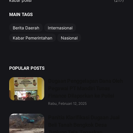
kabar polisi
(217)
MAIN TAGS
Berita Daerah
Internasional
Kabar Pemerintahan
Nasional
POPULAR POSTS
Dugaan Penggelapan Dana Oleh
Pegawai PT Mandiri Tunas
Finance Dilaporkan ke Polisi
Rabu, Februari 12, 2025
Panitia Klarifikasi Dugaan Jual
Beli Tanah Bengkok Desa
Tunjung Teja, Tegaskan