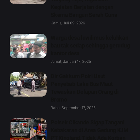
Kegiatan Berjalan dengan
Skema Bangun Serah Guna
Kamis, Juli 09, 2026
Warga desa luwilimus keluhkan
bau tak sedap sehingga gerudug
kantor desa
Jumat, Januari 17, 2025
Dir Gakkum Polri Usut
Penyebab Laka Bus Maut
Tewaskan Delapan Orang di
Bromo
Rabu, September 17, 2025
Polsek Cikande Sigap Tangani
Kebakaran di Area Gedung KJM
PT Kingland, Tidak Ada Korban