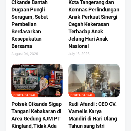
Cikande Bantah
Kota Tangerang dan
Dugaan Pungli
Komnas Perlindungan
Seragam, Sebut
Anak Perkuat Sinergi
Pembelian
Cegah Kekerasan
Berdasarkan
Terhadap Anak
Kesepakatan
Jelang Hari Anak
Bersama
Nasional
August 04, 2026
July 16, 2026
BERITA DAERAH
BERITA DAERAH
Polsek Cikande Sigap
Rudi Afandi : CEO CV.
Tangani Kebakaran di
Vamells Karya
Area Gedung KJM PT
Mandiri di Hari Ulang
Kingland, Tidak Ada
Tahun sang Istri