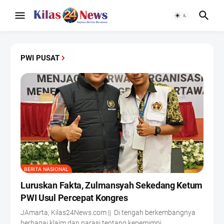
PWI PUSAT
BERITA NASIONAL
Luruskan Fakta, Zulmansyah Sekedang Ketum
PWI Usul Percepat Kongres
JAmarta, Kilas24News.com || Di tengah berkembangnya
berbagai klaim dan narasi tentang kepemimpi…