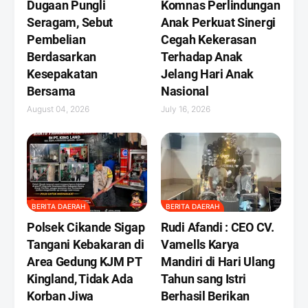
Dugaan Pungli
Komnas Perlindungan
Seragam, Sebut
Anak Perkuat Sinergi
Pembelian
Cegah Kekerasan
Berdasarkan
Terhadap Anak
Kesepakatan
Jelang Hari Anak
Bersama
Nasional
August 04, 2026
July 16, 2026
BERITA DAERAH
BERITA DAERAH
Polsek Cikande Sigap
Rudi Afandi : CEO CV.
Tangani Kebakaran di
Vamells Karya
Area Gedung KJM PT
Mandiri di Hari Ulang
Kingland, Tidak Ada
Tahun sang Istri
Korban Jiwa
Berhasil Berikan