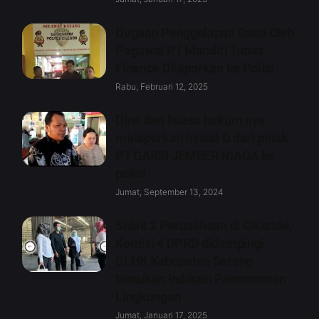
Dugaan Penggelapan Dana Oleh
Pegawai PT Mandiri Tunas
Finance Dilaporkan ke Polisi
Rabu, Februari 12, 2025
Dina dan kuasa hukum nya
melaporkan inisial D dari pihak
PT GARSI JEMBER NIAGA ke
polisi
Jumat, September 13, 2024
Sidak 2 Perusahaan di Cikande,
Komisi 4 DPRD didampingi
DLHK Kabupaten Serang
temukan Indikasi Pencemaran
Lingkungan
Jumat, Januari 17, 2025