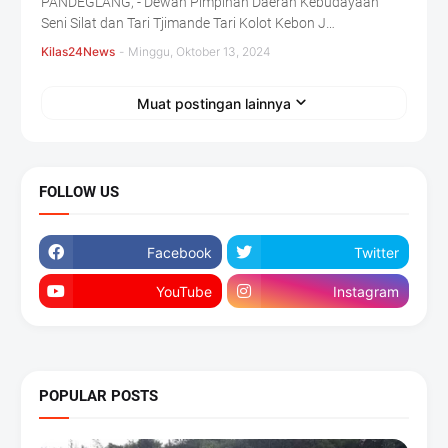
PANDEGLANG, - Dewan Pimpinan Daerah Kebudayaan
Seni Silat dan Tari Tjimande Tari Kolot Kebon J…
Kilas24News
-
Minggu, Oktober 13, 2024
Muat postingan lainnya
FOLLOW US
Facebook
Twitter
YouTube
Instagram
POPULAR POSTS