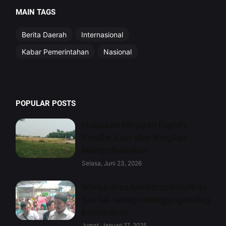
MAIN TAGS
Berita Daerah
Internasional
Kabar Pemerintahan
Nasional
POPULAR POSTS
Habiskan Milyaran Rupiah,
Kondisi Alun-alun Kragilan
Memprihatinkan
Selasa, Juni 23, 2026
Warga desa luwilimus keluhkan
bau tak sedap sehingga gerudug
kantor desa
Jumat, Januari 17, 2025