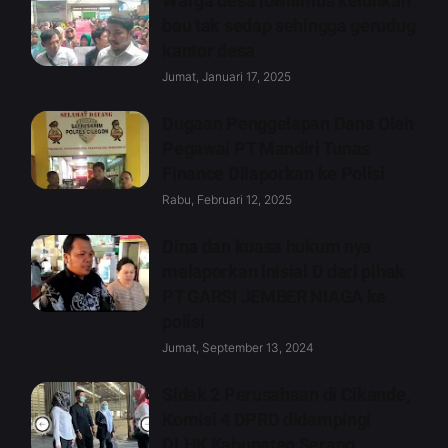
Warga desa luwilimus keluhkan
bau tak sedap sehingga gerudug
kantor desa
Jumat, Januari 17, 2025
Dugaan Penggelapan Dana Oleh
Pegawai PT Mandiri Tunas
Finance Dilaporkan ke Polisi
Rabu, Februari 12, 2025
Dina dan kuasa hukum nya
melaporkan inisial D dari pihak
PT GARSI JEMBER NIAGA ke
polisi
Jumat, September 13, 2024
Sidak 2 Perusahaan di Cikande,
Komisi 4 DPRD didampingi
DLHK Kabupaten Serang