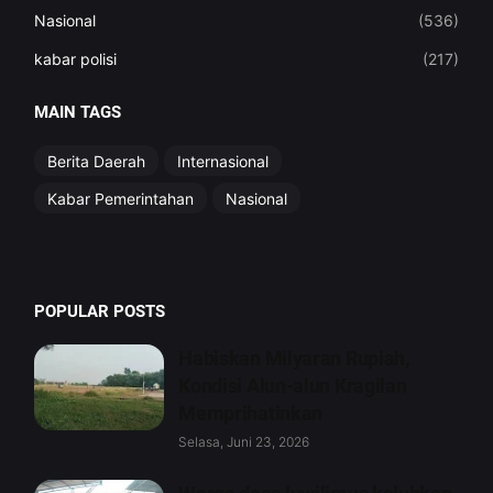
Nasional
(536)
kabar polisi
(217)
MAIN TAGS
Berita Daerah
Internasional
Kabar Pemerintahan
Nasional
POPULAR POSTS
Habiskan Milyaran Rupiah,
Kondisi Alun-alun Kragilan
Memprihatinkan
Selasa, Juni 23, 2026