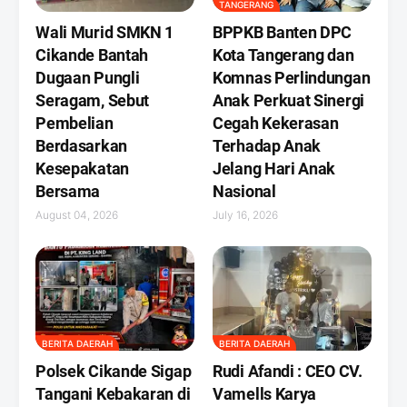
TANGERANG
Wali Murid SMKN 1
BPPKB Banten DPC
Cikande Bantah
Kota Tangerang dan
Dugaan Pungli
Komnas Perlindungan
Seragam, Sebut
Anak Perkuat Sinergi
Pembelian
Cegah Kekerasan
Berdasarkan
Terhadap Anak
Kesepakatan
Jelang Hari Anak
Bersama
Nasional
August 04, 2026
July 16, 2026
BERITA DAERAH
BERITA DAERAH
Polsek Cikande Sigap
Rudi Afandi : CEO CV.
Tangani Kebakaran di
Vamells Karya