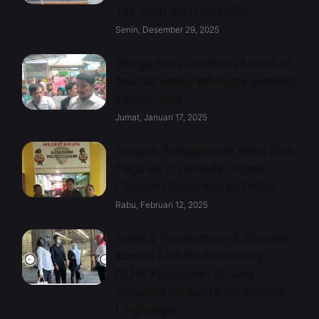
Tak Jauh dari Pos Polisi
Senin, Desember 29, 2025
Warga desa luwilimus keluhkan
bau tak sedap sehingga gerudug
kantor desa
Jumat, Januari 17, 2025
Dugaan Penggelapan Dana Oleh
Pegawai PT Mandiri Tunas
Finance Dilaporkan ke Polisi
Rabu, Februari 12, 2025
Sidak 2 Perusahaan di Cikande,
Komisi 4 DPRD didampingi
DLHK Kabupaten Serang
temukan Indikasi Pencemaran
Lingkungan