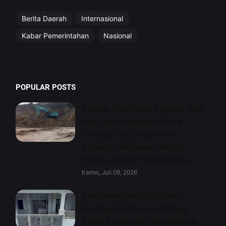
Berita Daerah
Internasional
Kabar Pemerintahan
Nasional
POPULAR POSTS
Panitia Klarifikasi Dugaan Jual
Beli Tanah Bengkok Desa
Tunjung Teja, Tegaskan
Kegiatan Berjalan dengan
Skema Bangun Serah Guna
Kamis, Juli 09, 2026
Ironi Penegakan Hukum:
Gudang Rokok Lato Diduga
Ilegal Berada di Permukiman,