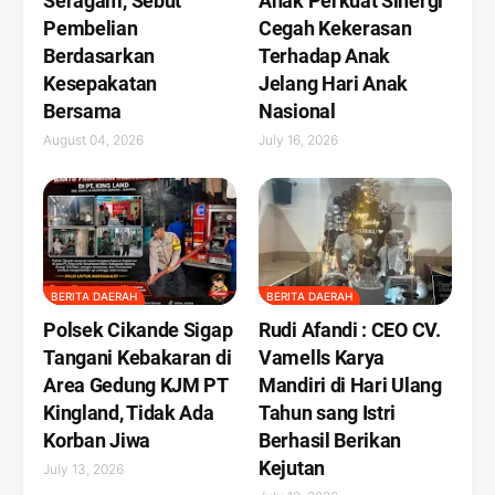
Seragam, Sebut
Anak Perkuat Sinergi
Pembelian
Cegah Kekerasan
Berdasarkan
Terhadap Anak
Kesepakatan
Jelang Hari Anak
Bersama
Nasional
August 04, 2026
July 16, 2026
BERITA DAERAH
BERITA DAERAH
Polsek Cikande Sigap
Rudi Afandi : CEO CV.
Tangani Kebakaran di
Vamells Karya
Area Gedung KJM PT
Mandiri di Hari Ulang
Kingland, Tidak Ada
Tahun sang Istri
Korban Jiwa
Berhasil Berikan
Kejutan ‎
July 13, 2026