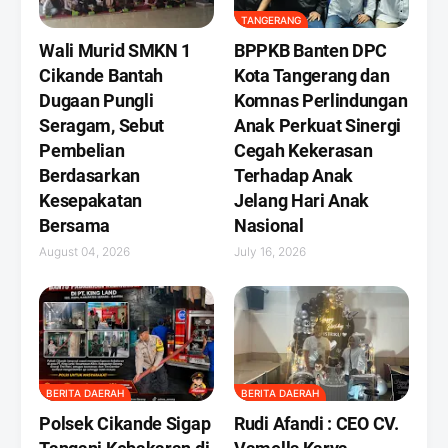
TANGERANG
Wali Murid SMKN 1
BPPKB Banten DPC
Cikande Bantah
Kota Tangerang dan
Dugaan Pungli
Komnas Perlindungan
Seragam, Sebut
Anak Perkuat Sinergi
Pembelian
Cegah Kekerasan
Berdasarkan
Terhadap Anak
Kesepakatan
Jelang Hari Anak
Bersama
Nasional
August 04, 2026
July 16, 2026
BERITA DAERAH
BERITA DAERAH
Polsek Cikande Sigap
Rudi Afandi : CEO CV.