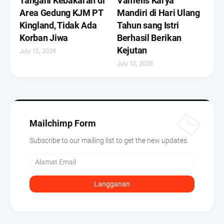
Tangani Kebakaran di
Vamells Karya
Area Gedung KJM PT
Mandiri di Hari Ulang
Kingland, Tidak Ada
Tahun sang Istri
Korban Jiwa
Berhasil Berikan
Kejutan ‎
July 13, 2026
July 12, 2026
Mailchimp Form
Subscribe to our mailing list to get the new updates.