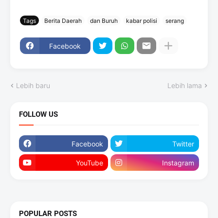
Tags
Berita Daerah
dan Buruh
kabar polisi
serang
Facebook
Lebih baru
Lebih lama
FOLLOW US
Facebook
Twitter
YouTube
Instagram
POPULAR POSTS