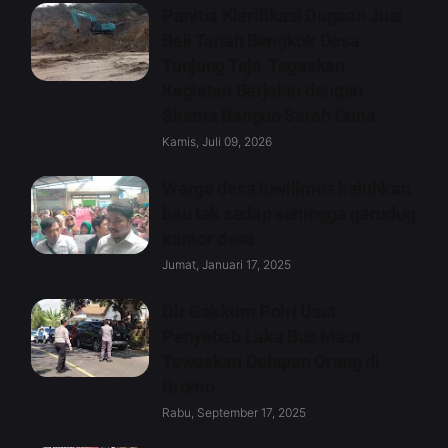
Panitia Klarifikasi Dugaan Jual
Beli Tanah Bengkok Desa
Tunjung Teja, Tegaskan
Kegiatan Berjalan dengan
Skema Bangun Serah Guna
Kamis, Juli 09, 2026
Warga desa luwilimus keluhkan
bau tak sedap sehingga gerudug
kantor desa
Jumat, Januari 17, 2025
Dir Gakkum Polri Usut
Penyebab Laka Bus Maut
Tewaskan Delapan Orang di
Bromo
Rabu, September 17, 2025