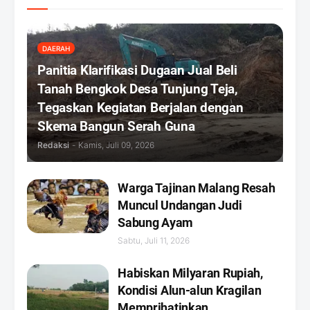
DAERAH
Panitia Klarifikasi Dugaan Jual Beli
Tanah Bengkok Desa Tunjung Teja,
Tegaskan Kegiatan Berjalan dengan
Skema Bangun Serah Guna
Redaksi
-
Kamis, Juli 09, 2026
Warga Tajinan Malang Resah
Muncul Undangan Judi
Sabung Ayam
Sabtu, Juli 11, 2026
Habiskan Milyaran Rupiah,
Kondisi Alun-alun Kragilan
Memprihatinkan