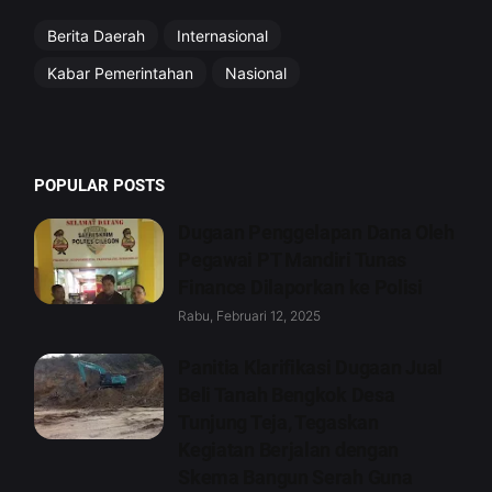
Berita Daerah
Internasional
Kabar Pemerintahan
Nasional
POPULAR POSTS
Dugaan Penggelapan Dana Oleh
Pegawai PT Mandiri Tunas
Finance Dilaporkan ke Polisi
Rabu, Februari 12, 2025
Panitia Klarifikasi Dugaan Jual
Beli Tanah Bengkok Desa
Tunjung Teja, Tegaskan
Kegiatan Berjalan dengan
Skema Bangun Serah Guna