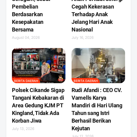
Pembelian
Cegah Kekerasan
Berdasarkan
Terhadap Anak
Kesepakatan
Jelang Hari Anak
Bersama
Nasional
August 04, 2026
July 16, 2026
BERITA DAERAH
BERITA DAERAH
Polsek Cikande Sigap
Rudi Afandi : CEO CV.
Tangani Kebakaran di
Vamells Karya
Area Gedung KJM PT
Mandiri di Hari Ulang
Kingland, Tidak Ada
Tahun sang Istri
Korban Jiwa
Berhasil Berikan
Kejutan ‎
July 13, 2026
July 12, 2026