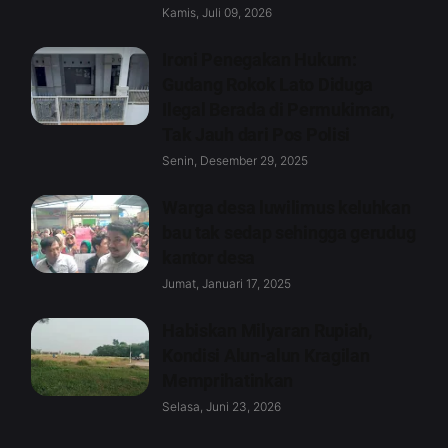
Kamis, Juli 09, 2026
Ironi Penegakan Hukum:
Gudang Rokok Lato Diduga
Ilegal Berada di Permukiman,
Tak Jauh dari Pos Polisi
Senin, Desember 29, 2025
Warga desa luwilimus keluhkan
bau tak sedap sehingga gerudug
kantor desa
Jumat, Januari 17, 2025
Habiskan Milyaran Rupiah,
Kondisi Alun-alun Kragilan
Memprihatinkan
Selasa, Juni 23, 2026