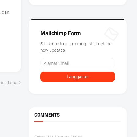
, dan
Mailchimp Form
Subscribe to our mailing list to get the
new updates.
ebih lama
COMMENTS