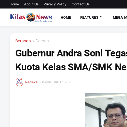
Home
About Us
Privacy Policy
Contact Us
HOME
FEATURES
MEGA 
Beranda
Daerah
Gubernur Andra Soni Teg
Kuota Kelas SMA/SMK Neg
Redaksi
-
Kamis, Juli 17, 2025