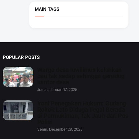
MAIN TAGS
POPULAR POSTS
Warga desa luwilimus keluhkan
bau tak sedap sehingga gerudug
kantor desa
Jumat, Januari 17, 2025
Ironi Penegakan Hukum: Gudang
Rokok Lato Diduga Ilegal Berada
di Permukiman, Tak Jauh dari Pos
Polisi
Senin, Desember 29, 2025