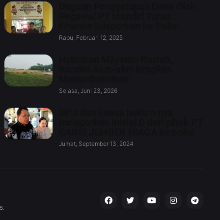
Dugaan Penggelapan Dana Oleh
Pegawai PT Mandiri Tunas
Finance Dilaporkan ke Polisi
Rabu, Februari 12, 2025
Habiskan Milyaran Rupiah,
Kondisi Alun-alun Kragilan
Memprihatinkan
Selasa, Juni 23, 2026
Dina dan kuasa hukum nya
melaporkan inisial D dari pihak PT
GARSI JEMBER NIAGA ke polisi
Jumat, September 13, 2024
s.