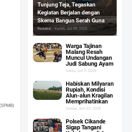
Tunjung Teja, Tegaskan
Kegiatan Berjalan dengan
Skema Bangun Serah Guna
Redaksi
-
Kamis, Juli 09, 2026
Warga Tajinan
Malang Resah
Muncul Undangan
Judi Sabung Ayam
Sabtu, Juli 11, 2026
Habiskan Milyaran
Rupiah, Kondisi
Alun-alun Kragilan
Memprihatinkan
 (SPMB)
Selasa, Juni 23, 2026
Polsek Cikande
Sigap Tangani