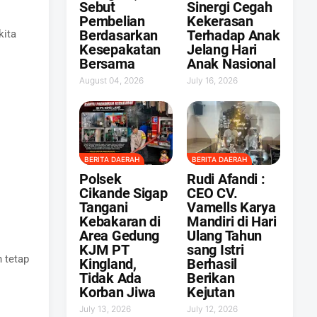
Sebut
Sinergi Cegah
Pembelian
Kekerasan
Berdasarkan
Terhadap Anak
kita
Kesepakatan
Jelang Hari
Bersama
Anak Nasional
August 04, 2026
July 16, 2026
BERITA DAERAH
BERITA DAERAH
Polsek
Rudi Afandi :
Cikande Sigap
CEO CV.
Tangani
Vamells Karya
Kebakaran di
Mandiri di Hari
Area Gedung
Ulang Tahun
KJM PT
sang Istri
 tetap
Kingland,
Berhasil
Tidak Ada
Berikan
Korban Jiwa
Kejutan ‎
July 13, 2026
July 12, 2026