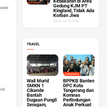
Kebakaran di Area
Gedung KJM PT
kepada
Kingland, Tidak Ada
Korban Jiwa
Senin, Juli 13, 2026
TRAVEL
TANGERANG
Wali Murid
BPPKB Banten
SMKN 1
DPC Kota
alah
Cikande
Tangerang dan
Bantah
Komnas
Dugaan Pungli
Perlindungan
Seragam,
Anak Perkuat