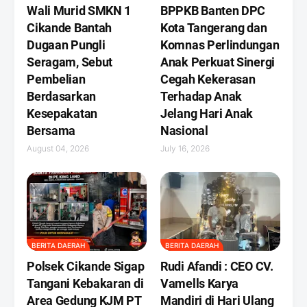
Wali Murid SMKN 1
BPPKB Banten DPC
Cikande Bantah
Kota Tangerang dan
Dugaan Pungli
Komnas Perlindungan
Seragam, Sebut
Anak Perkuat Sinergi
Pembelian
Cegah Kekerasan
Berdasarkan
Terhadap Anak
Kesepakatan
Jelang Hari Anak
Bersama
Nasional
August 04, 2026
July 16, 2026
BERITA DAERAH
BERITA DAERAH
Polsek Cikande Sigap
Rudi Afandi : CEO CV.
Tangani Kebakaran di
Vamells Karya
Area Gedung KJM PT
Mandiri di Hari Ulang