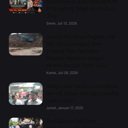
Kebakaran di Area Gedung KJM
PT Kingland, Tidak Ada Korban
Jiwa
Senin, Juli 13, 2026
Panitia Klarifikasi Dugaan Jual
Beli Tanah Bengkok Desa
Tunjung Teja, Tegaskan
Kegiatan Berjalan dengan
Skema Bangun Serah Guna
Kamis, Juli 09, 2026
Warga desa luwilimus keluhkan
bau tak sedap sehingga gerudug
kantor desa
Jumat, Januari 17, 2025
Dir Gakkum Polri Usut