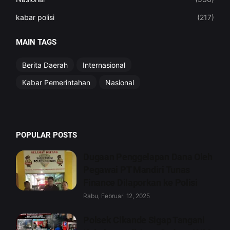
kabar polisi
(217)
MAIN TAGS
Berita Daerah
Internasional
Kabar Pemerintahan
Nasional
POPULAR POSTS
Dugaan Penggelapan Dana Oleh
Pegawai PT Mandiri Tunas
Finance Dilaporkan ke Polisi
Rabu, Februari 12, 2025
Polsek Cikande Sigap Tangani