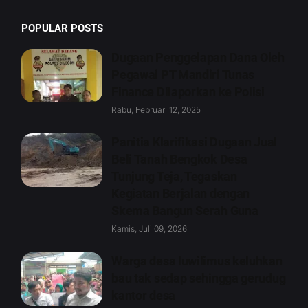
POPULAR POSTS
Dugaan Penggelapan Dana Oleh
Pegawai PT Mandiri Tunas
Finance Dilaporkan ke Polisi
Rabu, Februari 12, 2025
Panitia Klarifikasi Dugaan Jual
Beli Tanah Bengkok Desa
Tunjung Teja, Tegaskan
Kegiatan Berjalan dengan
Skema Bangun Serah Guna
Kamis, Juli 09, 2026
Warga desa luwilimus keluhkan
bau tak sedap sehingga gerudug
kantor desa