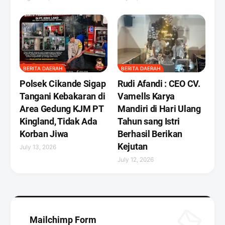
BERITA DAERAH
BERITA DAERAH
Polsek Cikande Sigap
Rudi Afandi : CEO CV.
Tangani Kebakaran di
Vamells Karya
Area Gedung KJM PT
Mandiri di Hari Ulang
Kingland, Tidak Ada
Tahun sang Istri
Korban Jiwa
Berhasil Berikan
Kejutan ‎
July 13, 2026
July 12, 2026
Mailchimp Form