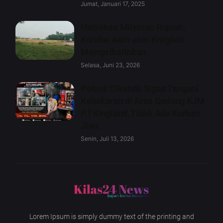
Jumat, Januari 17, 2025
Habiskan Milyaran Rupiah,
Kondisi Alun-alun Kragilan
Memprihatinkan
Selasa, Juni 23, 2026
Polsek Cikande Sigap Tangani
Kebakaran di Area Gedung KJM
PT Kingland, Tidak Ada Korban
Jiwa
Senin, Juli 13, 2026
Lorem Ipsum is simply dummy text of the printing and