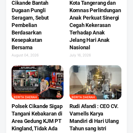
Cikande Bantah
Kota Tangerang dan
Dugaan Pungli
Komnas Perlindungan
Seragam, Sebut
Anak Perkuat Sinergi
Pembelian
Cegah Kekerasan
Berdasarkan
Terhadap Anak
Kesepakatan
Jelang Hari Anak
Bersama
Nasional
August 04, 2026
July 16, 2026
BERITA DAERAH
BERITA DAERAH
Polsek Cikande Sigap
Rudi Afandi : CEO CV.
Tangani Kebakaran di
Vamells Karya
Area Gedung KJM PT
Mandiri di Hari Ulang
Kingland, Tidak Ada
Tahun sang Istri