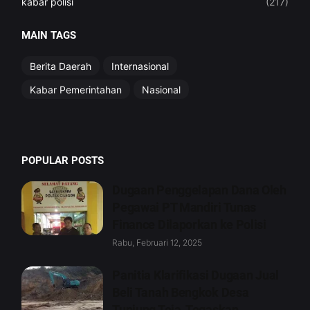
kabar polisi
(217)
MAIN TAGS
Berita Daerah
Internasional
Kabar Pemerintahan
Nasional
POPULAR POSTS
Dugaan Penggelapan Dana Oleh
Pegawai PT Mandiri Tunas
Finance Dilaporkan ke Polisi
Rabu, Februari 12, 2025
Panitia Klarifikasi Dugaan Jual
Beli Tanah Bengkok Desa
Tunjung Teja, Tegaskan