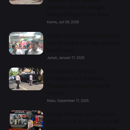
Kegiatan Berjalan dengan
Skema Bangun Serah Guna
Kamis, Juli 09, 2026
Warga desa luwilimus keluhkan
bau tak sedap sehingga gerudug
kantor desa
Jumat, Januari 17, 2025
Dir Gakkum Polri Usut
Penyebab Laka Bus Maut
Tewaskan Delapan Orang di
Bromo
Rabu, September 17, 2025
Polsek Cikande Sigap Tangani
Kebakaran di Area Gedung KJM
PT Kingland, Tidak Ada Korban