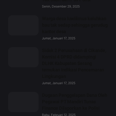
Senin, Desember 29, 2025
Warga desa luwilimus keluhkan
bau tak sedap sehingga gerudug
kantor desa
Jumat, Januari 17, 2025
Sidak 2 Perusahaan di Cikande,
Komisi 4 DPRD didampingi
DLHK Kabupaten Serang
temukan Indikasi Pencemaran
Lingkungan
Jumat, Januari 17, 2025
Dugaan Penggelapan Dana Oleh
Pegawai PT Mandiri Tunas
Finance Dilaporkan ke Polisi
Rabu, Februari 12, 2025