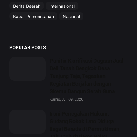
Berita Daerah
Internasional
Kabar Pemerintahan
Nasional
POPULAR POSTS
Panitia Klarifikasi Dugaan Jual
Beli Tanah Bengkok Desa
Tunjung Teja, Tegaskan
Kegiatan Berjalan dengan
Skema Bangun Serah Guna
Kamis, Juli 09, 2026
Ironi Penegakan Hukum:
Gudang Rokok Lato Diduga
Ilegal Berada di Permukiman,
Tak Jauh dari Pos Polisi