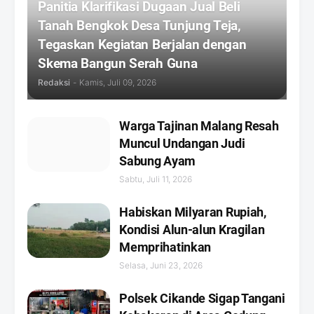
Panitia Klarifikasi Dugaan Jual Beli
Tanah Bengkok Desa Tunjung Teja,
Tegaskan Kegiatan Berjalan dengan
Skema Bangun Serah Guna
Redaksi
-
Kamis, Juli 09, 2026
Warga Tajinan Malang Resah
Muncul Undangan Judi
Sabung Ayam
Sabtu, Juli 11, 2026
Habiskan Milyaran Rupiah,
Kondisi Alun-alun Kragilan
Memprihatinkan
Selasa, Juni 23, 2026
Polsek Cikande Sigap Tangani