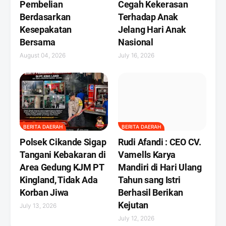
Pembelian
Cegah Kekerasan
Berdasarkan
Terhadap Anak
Kesepakatan
Jelang Hari Anak
Bersama
Nasional
August 04, 2026
July 16, 2026
BERITA DAERAH
BERITA DAERAH
Polsek Cikande Sigap
Rudi Afandi : CEO CV.
Tangani Kebakaran di
Vamells Karya
Area Gedung KJM PT
Mandiri di Hari Ulang
Kingland, Tidak Ada
Tahun sang Istri
Korban Jiwa
Berhasil Berikan
Kejutan ‎
July 13, 2026
July 12, 2026