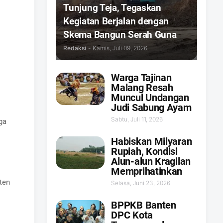
Tunjung Teja, Tegaskan
Kegiatan Berjalan dengan
Skema Bangun Serah Guna
Redaksi
-
Kamis, Juli 09, 2026
Warga Tajinan
Malang Resah
Muncul Undangan
Judi Sabung Ayam
Sabtu, Juli 11, 2026
ga
Habiskan Milyaran
Rupiah, Kondisi
Alun-alun Kragilan
Memprihatinkan
ten
Selasa, Juni 23, 2026
BPPKB Banten
DPC Kota