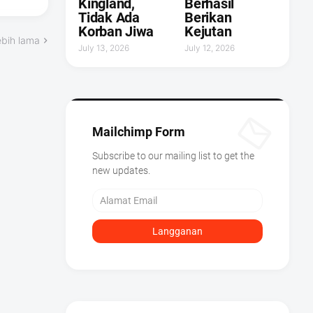
Kingland,
Berhasil
Tidak Ada
Berikan
Korban Jiwa
Kejutan ‎
ebih lama
July 13, 2026
July 12, 2026
Mailchimp Form
Subscribe to our mailing list to get the
new updates.