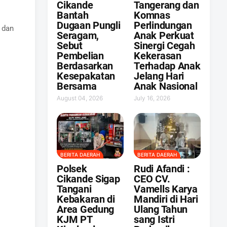
Cikande
Tangerang dan
Bantah
Komnas
Dugaan Pungli
Perlindungan
 dan
Seragam,
Anak Perkuat
Sebut
Sinergi Cegah
Pembelian
Kekerasan
Berdasarkan
Terhadap Anak
Kesepakatan
Jelang Hari
Bersama
Anak Nasional
August 04, 2026
July 16, 2026
BERITA DAERAH
BERITA DAERAH
Polsek
Rudi Afandi :
Cikande Sigap
CEO CV.
Tangani
Vamells Karya
Kebakaran di
Mandiri di Hari
Area Gedung
Ulang Tahun
KJM PT
sang Istri