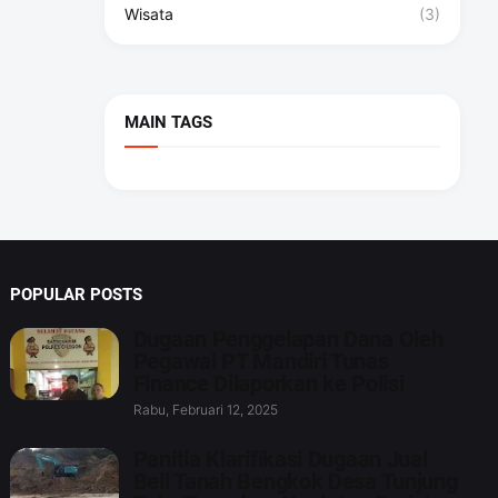
Wisata
(3)
MAIN TAGS
POPULAR POSTS
Dugaan Penggelapan Dana Oleh
Pegawai PT Mandiri Tunas
Finance Dilaporkan ke Polisi
Rabu, Februari 12, 2025
Panitia Klarifikasi Dugaan Jual
Beli Tanah Bengkok Desa Tunjung