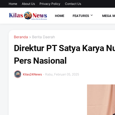
Home
About Us
Privacy Policy
Contact Us
HOME
FEATURES
MEGA 
Beranda
Berita Daerah
Direktur PT Satya Karya 
Pers Nasional
Kilas24News
-
Rabu, Februari 05, 2025