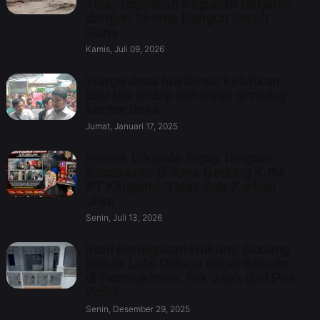
Teja, Tegaskan Kegiatan Berjalan
dengan Skema Bangun Serah
Guna
Kamis, Juli 09, 2026
Warga desa luwilimus keluhkan
bau tak sedap sehingga gerudug
kantor desa
Jumat, Januari 17, 2025
Polsek Cikande Sigap Tangani
Kebakaran di Area Gedung KJM
PT Kingland, Tidak Ada Korban
Jiwa
Senin, Juli 13, 2026
Ironi Penegakan Hukum: Gudang
Rokok Lato Diduga Ilegal Berada
di Permukiman, Tak Jauh dari Pos
Polisi
Senin, Desember 29, 2025