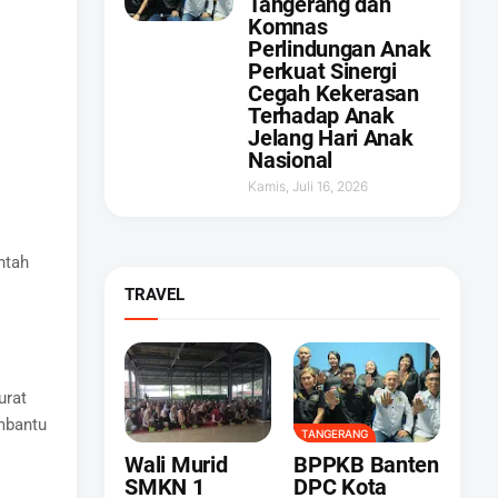
Tangerang dan
Komnas
Perlindungan Anak
Perkuat Sinergi
Cegah Kekerasan
Terhadap Anak
Jelang Hari Anak
Nasional
Kamis, Juli 16, 2026
ntah
TRAVEL
urat
embantu
TANGERANG
Wali Murid
BPPKB Banten
SMKN 1
DPC Kota