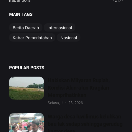
kabar polisi
(217)
MAIN TAGS
Berita Daerah
Internasional
Kabar Pemerintahan
Nasional
POPULAR POSTS
Habiskan Milyaran Rupiah,
Kondisi Alun-alun Kragilan
Memprihatinkan
Selasa, Juni 23, 2026
Warga desa luwilimus keluhkan
bau tak sedap sehingga gerudug
kantor desa