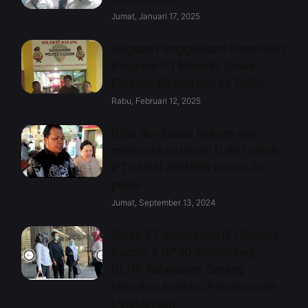
Jumat, Januari 17, 2025
Dugaan Penggelapan Dana Oleh
Pegawai PT Mandiri Tunas
Finance Dilaporkan ke Polisi
Rabu, Februari 12, 2025
Dina dan kuasa hukum nya
melaporkan inisial D dari pihak
PT GARSI JEMBER NIAGA ke
polisi
Jumat, September 13, 2024
Sidak 2 Perusahaan di Cikande,
Komisi 4 DPRD didampingi
DLHK Kabupaten Serang
temukan Indikasi Pencemaran
Lingkungan