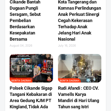
Cikande Bantah
Kota Tangerang dan
Dugaan Pungli
Komnas Perlindungan
Seragam, Sebut
Anak Perkuat Sinergi
Pembelian
Cegah Kekerasan
Berdasarkan
Terhadap Anak
Kesepakatan
Jelang Hari Anak
Bersama
Nasional
August 04, 2026
July 16, 2026
BERITA DAERAH
BERITA DAERAH
Polsek Cikande Sigap
Rudi Afandi : CEO CV.
Tangani Kebakaran di
Vamells Karya
Area Gedung KJM PT
Mandiri di Hari Ulang
Kingland, Tidak Ada
Tahun sang Istri