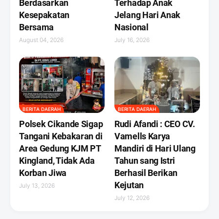
Berdasarkan
Terhadap Anak
Kesepakatan
Jelang Hari Anak
Bersama
Nasional
August 04, 2026
July 16, 2026
BERITA DAERAH
BERITA DAERAH
Polsek Cikande Sigap
Rudi Afandi : CEO CV.
Tangani Kebakaran di
Vamells Karya
Area Gedung KJM PT
Mandiri di Hari Ulang
Kingland, Tidak Ada
Tahun sang Istri
Korban Jiwa
Berhasil Berikan
Kejutan ‎
July 13, 2026
July 12, 2026