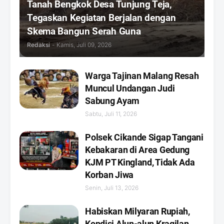
Tanah Bengkok Desa Tunjung Teja,
Tegaskan Kegiatan Berjalan dengan
Skema Bangun Serah Guna
Redaksi
-
Kamis, Juli 09, 2026
Warga Tajinan Malang Resah
Muncul Undangan Judi
Sabung Ayam
Sabtu, Juli 11, 2026
Polsek Cikande Sigap Tangani
Kebakaran di Area Gedung
KJM PT Kingland, Tidak Ada
Korban Jiwa
Senin, Juli 13, 2026
Habiskan Milyaran Rupiah,
Kondisi Alun-alun Kragilan