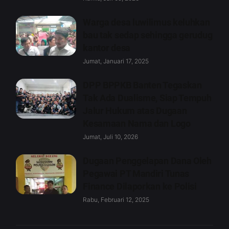
Warga desa luwilimus keluhkan
bau tak sedap sehingga gerudug
kantor desa
Jumat, Januari 17, 2025
DPP BPPKB Banten Tegaskan
Tak Ada Dualisme, Siap Tempuh
Jalur Hukum atas Dugaan
Kesamaan Nama dan Logo
Jumat, Juli 10, 2026
Dugaan Penggelapan Dana Oleh
Pegawai PT Mandiri Tunas
Finance Dilaporkan ke Polisi
Rabu, Februari 12, 2025