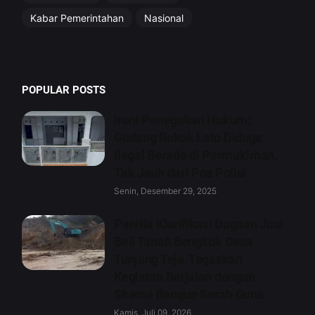
Kabar Pemerintahan
Nasional
POPULAR POSTS
Ironi Penegakan Hukum:
Gudang Rokok Lato Diduga
Ilegal Berada di Permukiman,
Tak Jauh dari Pos Polisi
Senin, Desember 29, 2025
Panitia Klarifikasi Dugaan Jual
Beli Tanah Bengkok Desa
Tunjung Teja, Tegaskan
Kegiatan Berjalan dengan
Skema Bangun Serah Guna
Kamis, Juli 09, 2026