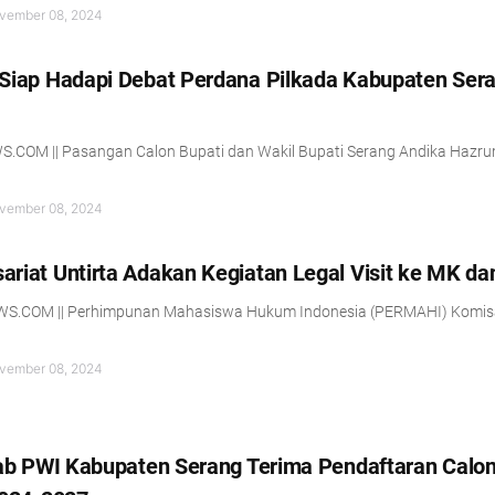
vember 08, 2024
Siap Hadapi Debat Perdana Pilkada Kabupaten Ser
COM || Pasangan Calon Bupati dan Wakil Bupati Serang Andika Hazru
vember 08, 2024
iat Untirta Adakan Kegiatan Legal Visit ke MK d
S.COM || Perhimpunan Mahasiswa Hukum Indonesia (PERMAHI) Komisa
vember 08, 2024
ab PWI Kabupaten Serang Terima Pendaftaran Calo