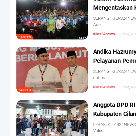
Mengentaskan 
SERANG, KILAS24NEWS.
Ade…
kilas24news
-
Jumat, No
BANTEN
Andika Hazrumy 
Pelayanan Peme
SERANG, KILAS24NEWS.
optimalis…
kilas24news
-
Jumat, No
DAERAH
Anggota DPD RI
Kabupaten Cila
LEBAK, KILAS24NEWS.C
Yulias…