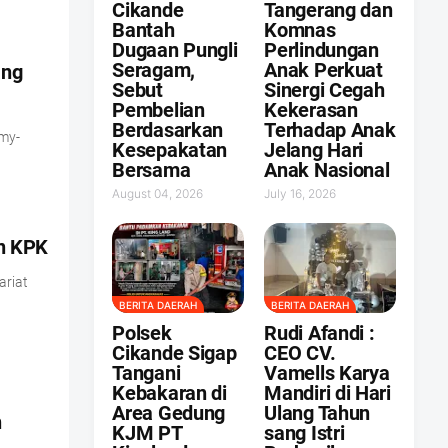
Cikande
Tangerang dan
Bantah
Komnas
Dugaan Pungli
Perlindungan
Seragam,
Anak Perkuat
ang
Sebut
Sinergi Cegah
Pembelian
Kekerasan
Berdasarkan
Terhadap Anak
my-
Kesepakatan
Jelang Hari
Bersama
Anak Nasional
August 04, 2026
July 16, 2026
an KPK
riat
BERITA DAERAH
BERITA DAERAH
Polsek
Rudi Afandi :
Cikande Sigap
CEO CV.
Tangani
Vamells Karya
Kebakaran di
Mandiri di Hari
Area Gedung
Ulang Tahun
n
KJM PT
sang Istri