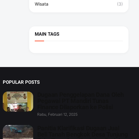
Wisata
(3)
MAIN TAGS
POPULAR POSTS
Dugaan Penggelapan Dana Oleh
Pegawai PT Mandiri Tunas
Finance Dilaporkan ke Polisi
Rabu, Februari 12, 2025
Panitia Klarifikasi Dugaan Jual
Beli Tanah Bengkok Desa Tunjung