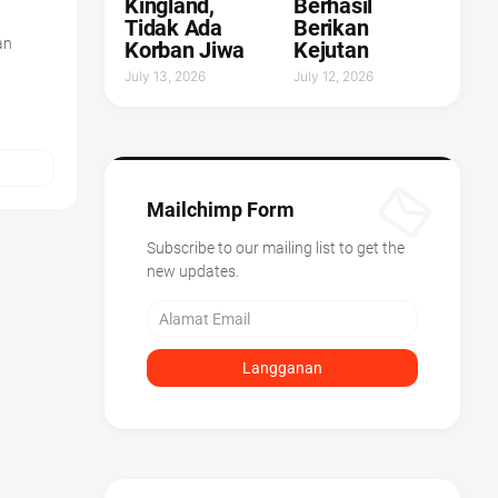
Kingland,
Berhasil
Tidak Ada
Berikan
an
Korban Jiwa
Kejutan ‎
July 13, 2026
July 12, 2026
Mailchimp Form
Subscribe to our mailing list to get the
new updates.