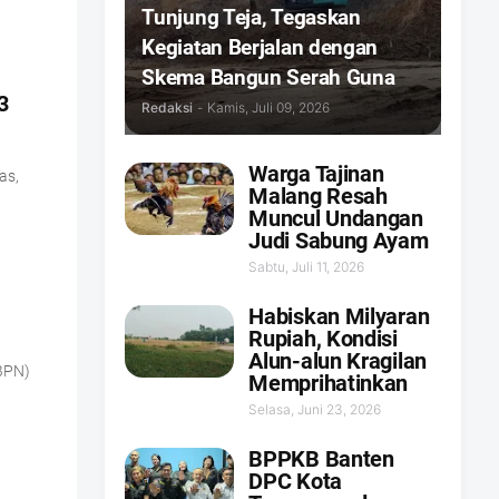
Tunjung Teja, Tegaskan
Kegiatan Berjalan dengan
Skema Bangun Serah Guna
3
Redaksi
-
Kamis, Juli 09, 2026
Warga Tajinan
as,
Malang Resah
Muncul Undangan
Judi Sabung Ayam
Sabtu, Juli 11, 2026
Habiskan Milyaran
Rupiah, Kondisi
Alun-alun Kragilan
BPN)
Memprihatinkan
Selasa, Juni 23, 2026
BPPKB Banten
DPC Kota