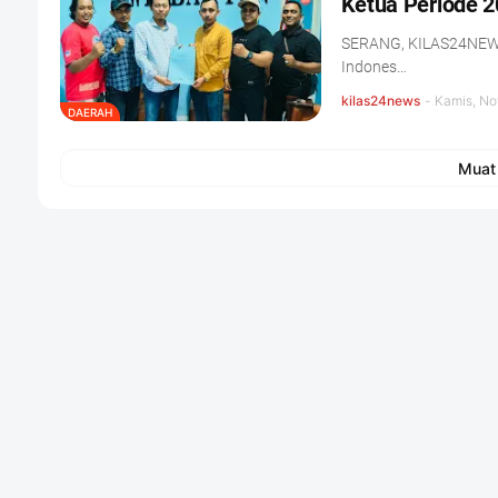
Ketua Periode 
SERANG, KILAS24NEWS.
Indones…
kilas24news
-
Kamis, No
DAERAH
Muat 