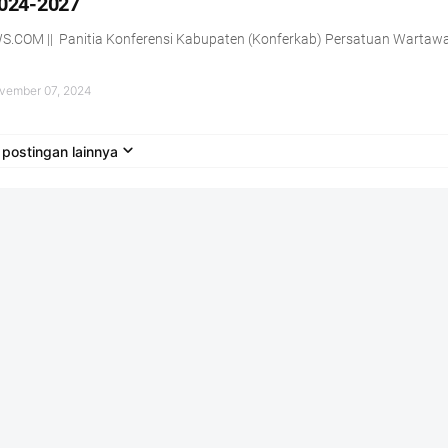
2024-2027
COM || Panitia Konferensi Kabupaten (Konferkab) Persatuan Wartaw
vember 07, 2024
postingan lainnya