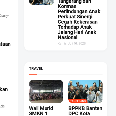
Tangerang dan
Komnas
Perlindungan Anak
Diany-
Perkuat Sinergi
Cegah Kekerasan
Terhadap Anak
Jelang Hari Anak
Nasional
ataan
Kamis, Juli 16, 2026
TRAVEL
ukan
TANGERANG
Ade
Wali Murid
BPPKB Banten
SMKN 1
DPC Kota