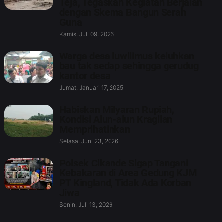
Teja, Tegaskan Kegiatan Berjalan
dengan Skema Bangun Serah
Guna
Kamis, Juli 09, 2026
Warga desa luwilimus keluhkan
bau tak sedap sehingga gerudug
kantor desa
Jumat, Januari 17, 2025
Habiskan Milyaran Rupiah,
Kondisi Alun-alun Kragilan
Memprihatinkan
Selasa, Juni 23, 2026
Polsek Cikande Sigap Tangani
Kebakaran di Area Gedung KJM
PT Kingland, Tidak Ada Korban
Jiwa
Senin, Juli 13, 2026