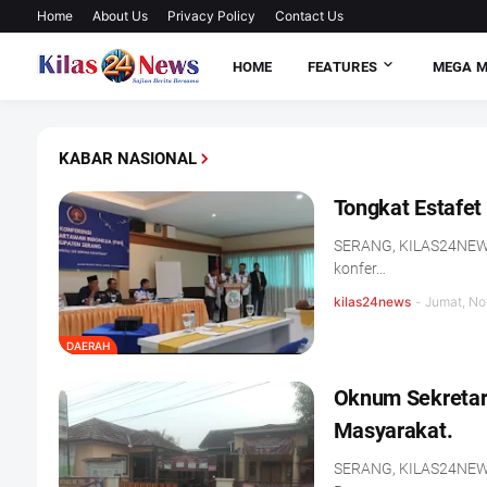
Home
About Us
Privacy Policy
Contact Us
HOME
FEATURES
MEGA 
KABAR NASIONAL
Tongkat Estafe
SERANG, KILAS24NEWS.
konfer…
kilas24news
-
Jumat, No
DAERAH
Oknum Sekretar
Masyarakat.
SERANG, KILAS24NEWS