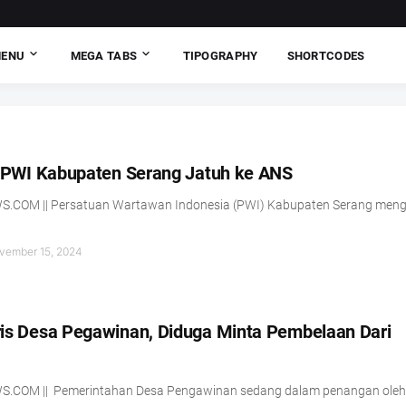
MENU
MEGA TABS
TIPOGRAPHY
SHORTCODES
t PWI Kabupaten Serang Jatuh ke ANS
COM || Persatuan Wartawan Indonesia (PWI) Kabupaten Serang meng
vember 15, 2024
is Desa Pegawinan, Diduga Minta Pembelaan Dari
.COM || Pemerintahan Desa Pengawinan sedang dalam penangan oleh