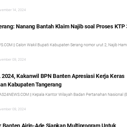
vember 14, 2024
erang: Nanang Bantah Klaim Najib soal Proses KTP 
COM || Calon Wakil Bupati Kabupaten Serang nomor urut 2, Najib Ham
vember 09, 2024
2024, Kakanwil BPN Banten Apresiasi Kerja Keras
han Kabupaten Tangerang
S24NEWS.COM || Kepala Kantor Wilayah Badan Pertanahan Nasional (
vember 09, 2024
 Banten Airin-Ade Siapkan Multiprogram Untuk