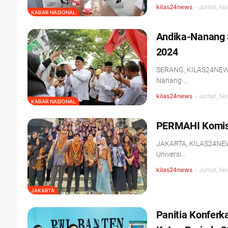
kilas24news
-
Jumat, No
KABAR NASIONAL
Andika-Nanang 
2024
SERANG, KILAS24NEWS.
Nanang …
kilas24news
-
Jumat, No
KABAR NASIONAL
PERMAHI Komisar
JAKARTA, KILAS24NEW
Universi…
kilas24news
-
Jumat, No
JAKARTA
Panitia Konferk