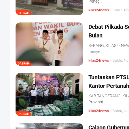
Peneg…
kilas24news
-
Kamis, No
DAERAH
Debat Pilkada S
Bulan
SERANG, KILAS24NEWS.
menye…
kilas24news
-
Sabtu, No
DAERAH
Tuntaskan PTSL 
Kantor Pertana
KAB.TANGERANG, KILA
Provinsi…
kilas24news
-
Sabtu, No
DAERAH
Calaon Gubernur