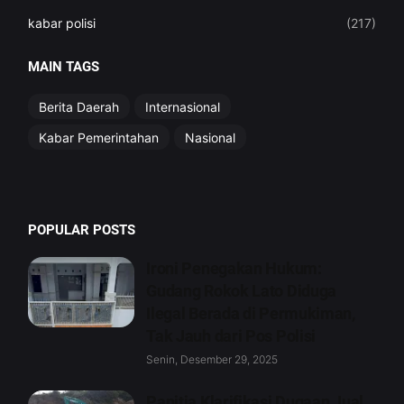
kabar polisi
(217)
MAIN TAGS
Berita Daerah
Internasional
Kabar Pemerintahan
Nasional
POPULAR POSTS
Ironi Penegakan Hukum:
Gudang Rokok Lato Diduga
Ilegal Berada di Permukiman,
Tak Jauh dari Pos Polisi
Senin, Desember 29, 2025
Panitia Klarifikasi Dugaan Jual