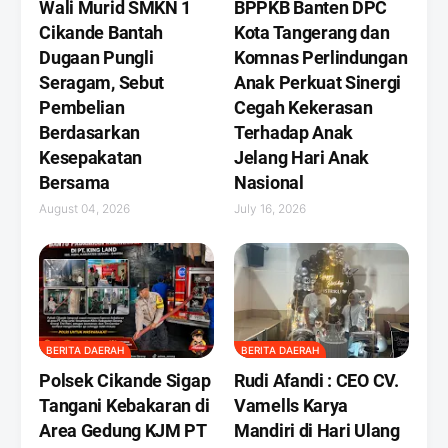
Wali Murid SMKN 1
BPPKB Banten DPC
Cikande Bantah
Kota Tangerang dan
Dugaan Pungli
Komnas Perlindungan
Seragam, Sebut
Anak Perkuat Sinergi
Pembelian
Cegah Kekerasan
Berdasarkan
Terhadap Anak
Kesepakatan
Jelang Hari Anak
Bersama
Nasional
August 04, 2026
July 16, 2026
BERITA DAERAH
BERITA DAERAH
Polsek Cikande Sigap
Rudi Afandi : CEO CV.
Tangani Kebakaran di
Vamells Karya
Area Gedung KJM PT
Mandiri di Hari Ulang