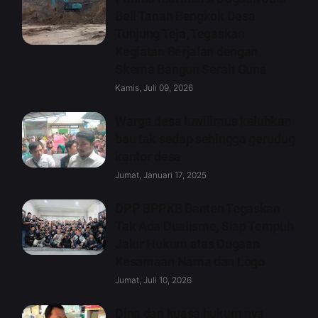
Beli Tanah Bengkok Desa
Tunjung Teja, Tegaskan
Kegiatan Berjalan dengan
Skema Bangun Serah Guna
Kamis, Juli 09, 2026
Warga desa luwilimus keluhkan
bau tak sedap sehingga gerudug
kantor desa
Jumat, Januari 17, 2025
DPP BPPKB Banten Tegaskan
Tak Ada Dualisme, Siap Tempuh
Jalur Hukum atas Dugaan
Kesamaan Nama dan Logo
Jumat, Juli 10, 2026
Dina dan kuasa hukum nya