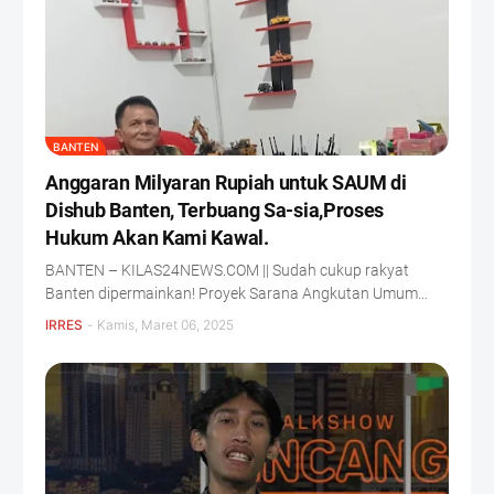
BANTEN
Anggaran Milyaran Rupiah untuk SAUM di
Dishub Banten, Terbuang Sa-sia,Proses
Hukum Akan Kami Kawal.
BANTEN – KILAS24NEWS.COM || Sudah cukup rakyat
Banten dipermainkan! Proyek Sarana Angkutan Umum…
IRRES
-
Kamis, Maret 06, 2025