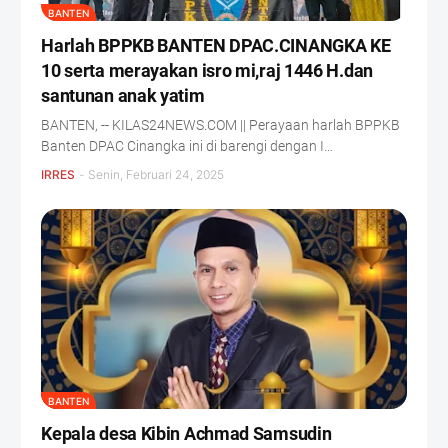
BANTEN
Harlah BPPKB BANTEN DPAC.CINANGKA KE
10 serta merayakan isro mi,raj 1446 H.dan
santunan anak yatim
BANTEN, -- KILAS24NEWS.COM || Perayaan harlah BPPKB
Banten DPAC Cinangka ini di barengi dengan I…
IRRES
-
Senin, Februari 24, 2025
BANTEN
Kepala desa Kibin Achmad Samsudin