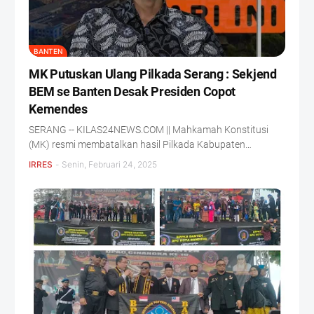
BANTEN
MK Putuskan Ulang Pilkada Serang : Sekjend
BEM se Banten Desak Presiden Copot
Kemendes
SERANG -- KILAS24NEWS.COM || Mahkamah Konstitusi
(MK) resmi membatalkan hasil Pilkada Kabupaten…
IRRES
-
Senin, Februari 24, 2025