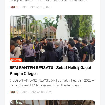
mengklaim laporan yang dilakukan oleh Kuasa Huku…
IRRES
-
Rabu, Februari 12, 2025
BANTEN
BEM BANTEN BERSATU : Sebut Helldy Gagal
Pimpin Cilegon
CILEGON -- KILAS24NEWS.COM ||Jumat, 7 Februari 2025—
Badan Eksekutif Mahasiswa (BEM) Banten Bers…
IRRES
-
Sabtu, Februari 08, 2025