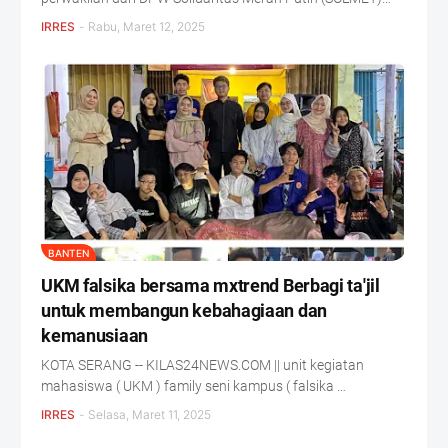
IRRES
-
Rabu, Maret 12, 2025
BANTEN
UKM falsika bersama mxtrend Berbagi ta'jil
untuk membangun kebahagiaan dan
kemanusiaan
KOTA SERANG -- KILAS24NEWS.COM || unit kegiatan
mahasiswa ( UKM ) family seni kampus ( falsika …
IRRES
-
Selasa, Maret 11, 2025