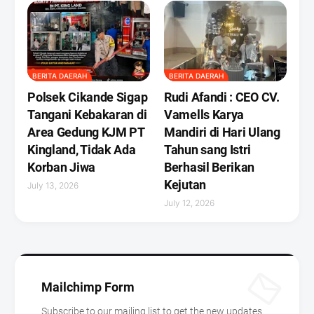
BERITA DAERAH
BERITA DAERAH
Polsek Cikande Sigap
Rudi Afandi : CEO CV.
Tangani Kebakaran di
Vamells Karya
Area Gedung KJM PT
Mandiri di Hari Ulang
Kingland, Tidak Ada
Tahun sang Istri
Korban Jiwa
Berhasil Berikan
Kejutan ‎
July 13, 2026
July 12, 2026
Mailchimp Form
Subscribe to our mailing list to get the new updates.