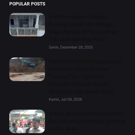
POPULAR POSTS
Ironi Penegakan Hukum:
Gudang Rokok Lato Diduga
Ilegal Berada di Permukiman,
Tak Jauh dari Pos Polisi
Senin, Desember 29, 2025
Panitia Klarifikasi Dugaan Jual
Beli Tanah Bengkok Desa
Tunjung Teja, Tegaskan
Kegiatan Berjalan dengan
Skema Bangun Serah Guna
Kamis, Juli 09, 2026
Warga desa luwilimus keluhkan
bau tak sedap sehingga gerudug
kantor desa