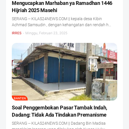
Mengucapkan Marhaban ya Ramadhan 1446
Hijriah 2025 Masehi
SERANG -- KILAS24NEWS.COM || kepala desa Kibin
Achmad Samsudin , dengan kehangatan dan rendah h…
IRRES
-
Minggu, Februari 23, 2025
BANTEN
Soal Penggembokan Pasar Tambak Indah,
Dadang: Tidak Ada Tindakan Premanisme
SERANG -- KILAS24NEWS.COM || Dadang Bin Madisa